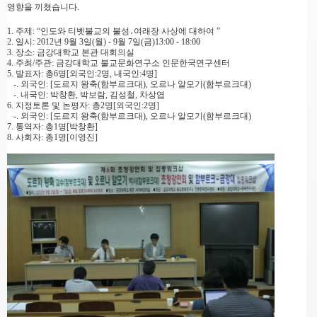
영향을 끼쳤습니다.
1. 주제: “인도와 티벳불교의 불성․여래장 사상에 대하여 ”
2. 일시: 2012년 9월 3일(월) - 9월 7일(금)13:00 - 18:00
3. 장소: 금강대학교 본관 대회의실
4. 주최/주관: 금강대학교 불교문화연구소 인문한국연구센터
5. 발표자: 총6명[외국인:2명, 내국인:4명]
-. 외국인: [도르지 왕축
(함부르크대), 오르나 알모기(함부르크대)
-. 내국인: 박창환, 박보람, 김성철, 차상엽
6. 지정토론 및 논평자: 총2명[외국인:2명]
-. 외국인: [도르지 왕축
(함부르크대), 오르나 알모기(함부르크대)
7. 통역자: 총1명[박창환]
8. 사회자: 총1명[이영진]