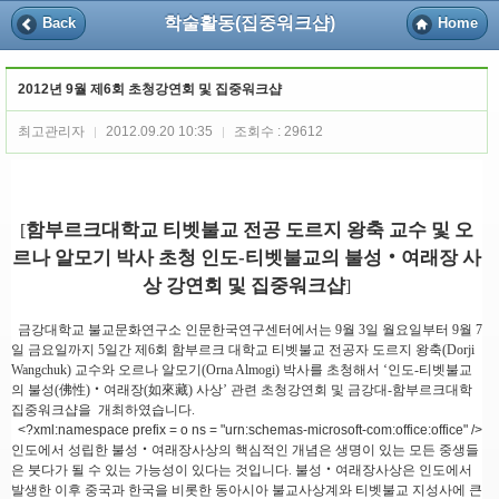
학술활동(집중워크샵)
Back
Home
2012년 9월 제6회 초청강연회 및 집중워크샵
최고관리자
2012.09.20 10:35
조회수 : 29612
|
|
함부르크대학교 티벳불교 전공 도르지 왕축 교수 및 오
[
르나 알모기 박사 초청 인도-티벳불교의 불성‧여래장 사
상 강연회 및 집중워크샵
]
금강대학교 불교문화연구소 인문한국연구센터에서는 9월 3일 월요일부터 9월 7
일 금요일까지 5일간 제6회 함부르크 대학교 티벳불교 전공자 도르지 왕축(Dorji
Wangchuk) 교수와 오르나 알모기(Orna Almogi) 박사를 초청해서 ‘인도-티벳불교
의 불성(佛性)‧여래장(如來藏) 사상’ 관련 초청강연회 및 금강대-함부르크대학
집중워크샵을 개최하였습니다.
<?xml:namespace prefix = o ns = "urn:schemas-microsoft-com:office:office" />
인도에서 성립한 불성‧여래장사상의 핵심적인 개념은 생명이 있는 모든 중생들
은 붓다가 될 수 있는 가능성이 있다는 것입니다. 불성‧여래장사상은 인도에서
발생한 이후 중국과 한국을 비롯한 동아시아 불교사상계와 티벳불교 지성사에 큰