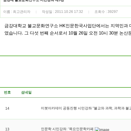
금강대 불교문화연구소 시민강좌 제5강
이름 : 최고관리자
작성일 : 2011.10.26 17:32
조회수 : 39297
|
|
금강대학교 불교문화연구소 HK인문한국사업단에서는
지역민과 
였습니다
.
그 다섯 번째 순서로서 10월 26일 오전 10시 30
번호
섬네일
미붓아카데미 공동진행 시민강좌 “불교와 과학, 과학과 불교
14
인문학 시민강좌: ‘목요인문학카페
13