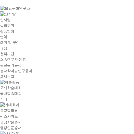
goto
Local
Navigation
goto
인사말
Service
설립취지
goto
활동방향
copyright
연혁
조직 및 구성
규정
협력기관
소속연구자 동정
논문윤리규정
불교학리뷰연구윤리
오시는길
국제학술대회
국내학술대회
기타
불교학리뷰
잼스사이트
금강학술총서
금강인문총서