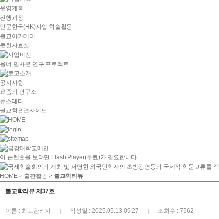
운영계획
진행과정
인문한국(HK)사업 학술활동
불교아카데미
문헌자료실
올너 필사본 연구 프로젝트
공지사항
요즘의 연구소
뉴스레터
불교학관련사이트
이 콘텐츠를 보려면
Flash Player
(무료)가 필요합니다.
HOME
> 출판활동 >
불교학리뷰
불교학리뷰 제37호
이름 : 최고관리자
작성일 : 2025.05.13 09:27
조회수 : 7562
|
|