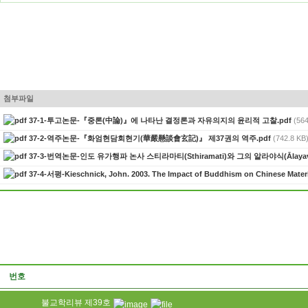
첨부파일
37-1-투고논문-『중론(中論)』에 나타난 결정론과 자유의지의 윤리적 고찰.pdf
(564
37-2-역주논문-『화엄현담회현기(華嚴懸談會玄記)』 제37권의 역주.pdf
(742.8 KB
37-3-번역논문-인도 유가행파 논사 스티라마티(Sthiramati)와 그의 알라야식(Ālayav
37-4-서평-Kieschnick, John. 2003. The Impact of Buddhism on Chinese Materi
번호
불교학리뷰 제39호