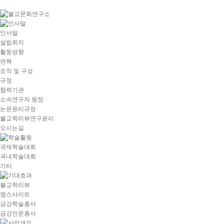
goto
Local
Navigation
goto
인사말
Service
설립취지
goto
활동방향
copyright
연혁
조직 및 구성
규정
협력기관
소속연구자 동정
논문윤리규정
불교학리뷰연구윤리
오시는길
국제학술대회
국내학술대회
기타
불교학리뷰
잼스사이트
금강학술총서
금강인문총서