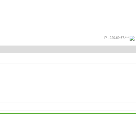
IP : 220.69.67.***
프린트
돌아가기