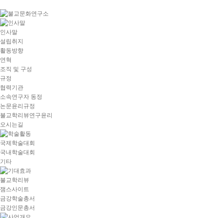
goto
Local
Navigation
goto
인사말
Service
설립취지
goto
활동방향
copyright
연혁
조직 및 구성
규정
협력기관
소속연구자 동정
논문윤리규정
불교학리뷰연구윤리
오시는길
국제학술대회
국내학술대회
기타
불교학리뷰
잼스사이트
금강학술총서
금강인문총서