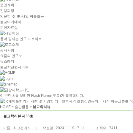
운영계획
진행과정
인문한국(HK)사업 학술활동
불교아카데미
문헌자료실
올너 필사본 연구 프로젝트
공지사항
요즘의 연구소
뉴스레터
불교학관련사이트
이 콘텐츠를 보려면
Flash Player
(무료)가 필요합니다.
HOME
> 출판활동 >
불교학리뷰
불교학리뷰 제33호
이름 : 최고관리자
작성일 : 2024.11.19 17:11
조회수 : 7411
|
|