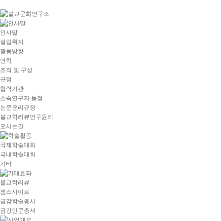
goto
Local
Navigation
goto
인사말
Service
설립취지
goto
활동방향
copyright
연혁
조직 및 구성
규정
협력기관
소속연구자 동정
논문윤리규정
불교학리뷰연구윤리
오시는길
국제학술대회
국내학술대회
기타
불교학리뷰
잼스사이트
금강학술총서
금강인문총서