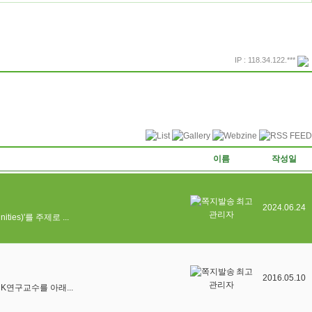
IP : 118.34.122.***
프린트
돌아가기
이름
작성일
최고
2024.06.24
관리자
ties)'를 주제로 ...
최고
2016.05.10
관리자
연구교수를 아래...