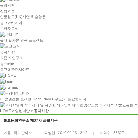
운영계획
진행과정
인문한국(HK)사업 학술활동
불교아카데미
문헌자료실
올너 필사본 연구 프로젝트
공지사항
요즘의 연구소
뉴스레터
불교학관련사이트
이 콘텐츠를 보려면
Flash Player
(무료)가 필요합니다.
HOME
> 열린마당 >
공지사항
불교문화연구소 제37차 콜로키움
이름 : 최고관리자
작성일 : 2016.01.13 12:12
조회수 : 38327
|
|