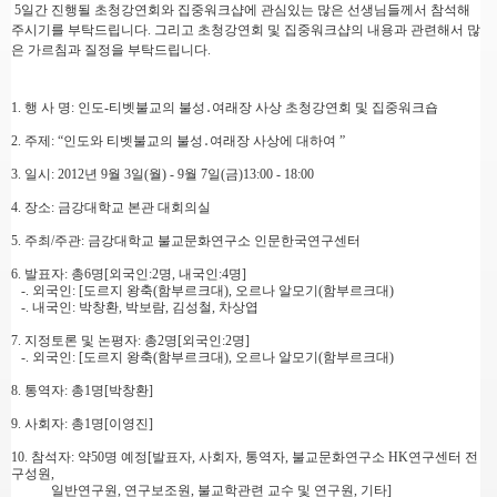
5일간 진행될 초청강연회와 집중워크샵에 관심있는 많은 선생님들께서 참석해
주시기를 부탁드립니다. 그리고 초청강연회 및 집중워크샵의 내용과 관련해서 많
은 가르침과 질정을 부탁드립니다.
1. 행 사 명: 인도-티벳불교의 불성․여래장 사상 초청강연회 및 집중워크숍
2. 주제: “인도와 티벳불교의 불성․여래장 사상에 대하여 ”
3. 일시: 2012년 9월 3일(월) - 9월 7일(금)13:00 - 18:00
4. 장소: 금강대학교 본관 대회의실
5. 주최/주관: 금강대학교 불교문화연구소 인문한국연구센터
6. 발표자: 총6명[외국인:2명, 내국인:4명]
-. 외국인: [도르지 왕축
(함부르크대), 오르나 알모기(함부르크대)
-. 내국인: 박창환, 박보람, 김성철, 차상엽
7. 지정토론 및 논평자: 총2명[외국인:2명]
-. 외국인: [도르지 왕축
(함부르크대), 오르나 알모기(함부르크대)
8. 통역자: 총1명[박창환]
9. 사회자: 총1명[이영진]
10. 참석자: 약50명 예정[발표자, 사회자, 통역자, 불교문화연구소 HK연구센터 전
구성원,
일반연구원, 연구보조원, 불교학관련 교수 및 연구원, 기타]