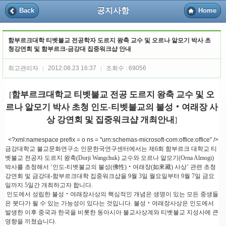
공지사항
Back
Home
함부르크대학 티벳불교 전공학자 도르지 왕축 교수 및 오르나 알모기 박사 초
청강연회 및 함부르크-금강대 집중워크샵 안내
최고관리자
2012.08.23 16:37
조회수 : 69056
|
|
함부르크대학교 티벳불교 전공 도르지 왕축 교수 및 오
[
르나 알모기 박사 초청 인도-티벳불교의 불성‧여래장 사
상 강연회 및 집중워크샵 개최안내
]
<?xml:namespace prefix = o ns = "urn:schemas-microsoft-com:office:office" />
금강대학교 불교문화연구소 인문한국연구센터에서는 제6회 함부르크 대학교 티
벳불교 전공자 도르지 왕축(Dorji Wangchuk) 교수와 오르나 알모기(Orna Almogi)
박사를 초청해서 ‘인도-티벳불교의 불성(佛性)‧여래장(如來藏) 사상’ 관련 초청
강연회 및 금강대-함부르크대학 집중워크샵을 9월 3일 월요일부터 9월 7일 금요
일까지 5일간 개최하고자 합니다.
인도에서 성립한 불성‧여래장사상의 핵심적인 개념은 생명이 있는 모든 중생들
은 붓다가 될 수 있는 가능성이 있다는 것입니다. 불성‧여래장사상은 인도에서
발생한 이후 중국과 한국을 비롯한 동아시아 불교사상계와 티벳불교 지성사에 큰
영향을 끼쳤습니다.