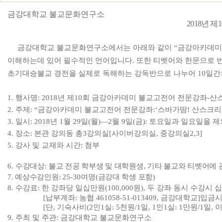
금강대학교 불교문화연구소
2018
년 제
1
금강대학교 불교문화연구소에서는 아래와 같이
“
금강아카데미
이해하는데 있어 필수적인 언어입니다
.
또한 티벳어와 한문으로 
초기대승불교 경전을 실제로 독해하는 강독반으로 나누어
10
일간
1. 행사명: 2018년 제10회 금강아카데미 불교고전어 전문강좌-
2. 주제: “금강아카데미 불교고전어 전문강좌:‘스바가땀! 산스크리
3. 일시: 2018년 1월 29일(월)―2월 9일(금): 토요일과 일요일을 
4. 장소: 본관 강의동 총3강의실[사이버강의실, 중강의실2,3]
5. 강사 및 교재와 시간: 첨부
6.
수강대상
:
불교 전공 학부생 및 대학원생
,
기타 불교와 티벳어에 
7.
예상수강인원
:
25-30
여명
(
금강대 학생 포함
)
8.
수강료
:
한 강좌당 일십만원
(100,000
원
),
두 강좌 동시 수강시 
[
납부계좌
:
농협
461058-51-013409,
금강대학교
]
입금시
[
단
,
기숙사비
(2
인
1
실
: 5
천원
/1
일
, 1
인
1
실
: 1
만원
/1
일
,
9.
주최 및 주관
:
금강대학교 불교문화연구소