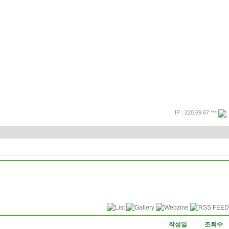
IP : 220.69.67.***
프린트
돌아가기
작성일
조회수