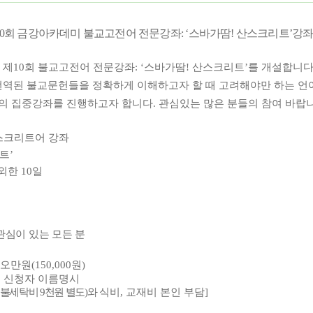
0
회 금강아카데미 불교고전어 전문강좌
: ‘
스바가땀
!
산스크리트
’
강좌
 제
10
회 불교고전어 전문강좌
: ‘
스바가땀
!
산스크리트
’
를 개설합니
번역된 불교문헌들을 정확하게 이해하고자 할 때 고려해야만 하는 
의 집중강좌를 진행하고자 합니다
.
관심있는 많은 분들의 참여 바랍
산스크리트어 강좌
트’
제외한 10일
관심이 있는 모든 분
십오만원
(150,000
원
)
 신청자 이름명시
이불세탁비
9
천원 별도
)
와
식비
,
교재비 본인 부담
]