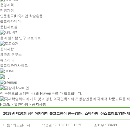
운영계획
진행과정
인문한국(HK)사업 학술활동
불교아카데미
문헌자료실
올너 필사본 연구 프로젝트
공지사항
요즘의 연구소
뉴스레터
불교학관련사이트
이 콘텐츠를 보려면
Flash Player
(무료)가 필요합니다.
HOME
> 열린마당 >
공지사항
2018년 제10회 금강아카데미 불교고전어 전문강좌: ‘스바가땀! 산스크리트’강좌 
이름 : 최고관리자
작성일 : 2018.01.03 12:50
조회수 : 38489
|
|