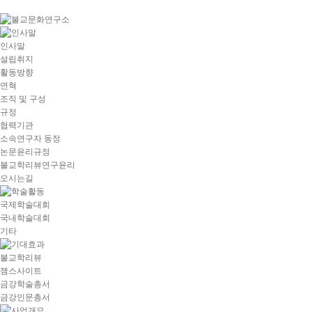
goto
Local
Navigation
goto
인사말
Service
설립취지
goto
활동방향
copyright
연혁
조직 및 구성
규정
협력기관
소속연구자 동정
논문윤리규정
불교학리뷰연구윤리
오시는길
국제학술대회
국내학술대회
기타
불교학리뷰
잼스사이트
금강학술총서
금강인문총서