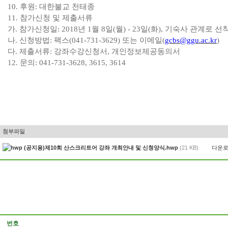
10.
후원
:
대한불교 천태종
11.
참가신청 및 제출서류
가
.
참가신청일
: 2018
년
1
월
8
일
(
월
) - 23
일
(
화
),
기숙사 관계로 선착
나
.
신청방법
:
팩스
(041-731-3629)
또는 이메일
(
gcbs@ggu.ac.kr
)
다
.
제출서류
:
강좌수강신청서
,
개인정보제공동의서
12.
문의
: 041-731-3628, 3615, 3614
첨부파일
다운
(공지용)제10회 산스크리트어 강좌 개최안내 및 신청양식.hwp
(21 KB)
번호