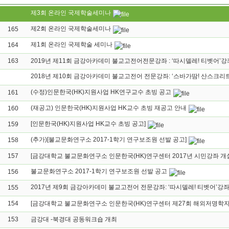
제3회 온라인 국제학술세미나
제2회 온라인 국제학술세미나
165
제1회 온라인 국제학술 세미나
164
163
2019년 제11회 금강아카데미 불교고전어전문강좌 : ‘따시델레! 티벳어’강
2018년 제10회 금강아카데미 불교고전어 전문강좌: ‘스바가땀! 산스크리
(수정)인문한국(HK)지원사업 HK연구교수 초빙 공고
161
(재공고) 인문한국(HK)지원사업 HK교수 초빙 재공고 안내
160
[인문한국(HK)지원사업 HK교수 초빙 공고]
159
(추가)[불교문화연구소 2017-1학기 연구보조원 선발 공고]
158
157
[금강대학교 불교문화연구소 인문한국(HK)연구센터 2017년 시민강좌 개설
불교문화연구소 2017-1학기 연구보조원 선발 공고
156
2017년 제9회 금강아카데미 불교고전어 전문강좌: ‘따시델레! 티벳어’강좌
155
154
[금강대학교 불교문화연구소 인문한국(HK)연구센터 제27회 해외저명학자
153
금강대 -북경대 공동워크숍 개최