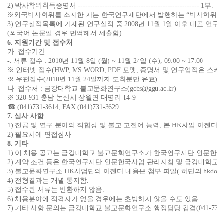
2) 박사학위취득증명서 -------------------------------------------------- 1부.
※외국박사학위를 소지한 자는 한국연구재단에서 발행하는 “박사학위신
3) 연구실적목록에 기재된 연구실적 중 2008년 11월 1일 이후 대표 연
(외국어 논문일 경우 번역해서 제출함)
6. 지원기간 및 접수처
가. 접수기간
-. 서류 접수 : 2010년 11월 8일 (월) ~ 11월 24일 (수), 09:00 ~ 17:00
※ 인터넷 접수(HWP, MS WORD, PDF 포맷, 증명서 및 연구업적은 
※ 우편접수(2010년 11월 24일까지 도착분만 유효)
나. 접수처 : 금강대학교 불교문화연구소(gcbs@ggu.ac.kr)
※ 320-931 충남 논산시 상월면 대명리 14-9
☎ (041)731-
3614
, FAX.(041)731-3629
7. 심사 사항
1) 전공 및 연구 분야의 적합성 및 불교 고전어 능력, 본 HK사업 아
2) 필요시에 면접심사
8. 기타
1) 이 채용 공고는 금강대학교 불교문화연구소가 한국연구재단 인문한국
2) 계약 조건 등은 한국연구재단 인문한국사업 관리지침 및 금강대학교
3) 불교문화연구소 HK사업단의 아젠다 내용은 첨부 파일( 하단의 hkdoc[2
4) 전형결과는 개별 통지함.
5) 접수된 서류는 반환하지 않음.
6) 채용분야에 적격자가 없을 경우에는 초빙하지 않을 수도 있음.
7) 기타 사항 문의는 금강대학교 불교문화연구소 행정담당 김겸(041-731-