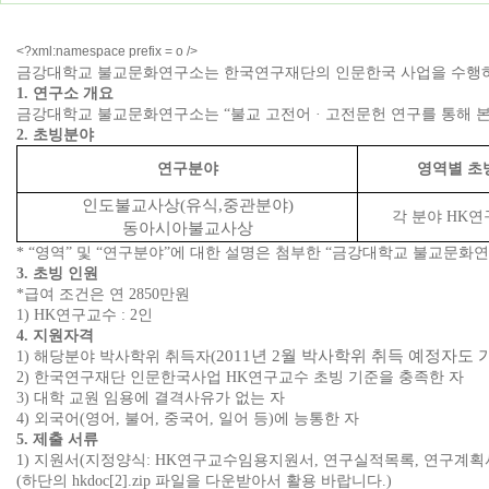
<?xml:namespace prefix = o />
금강대학교 불교문화연구소는 한국연구재단의 인문한국 사업을 수행하
1. 연구소 개요
금강대학교 불교문화연구소는 “불교 고전어 · 고전문헌 연구를 통해 본 
2. 초빙분야
연구분야
영역별 초
인도불교사상(유식,중관분야)
각 분야 HK연
동아시아불교사상
* “영역” 및 “연구분야”에 대한 설명은 첨부한 “금강대학교 불교문화
3. 초빙 인원
*급여 조건은 연 2850만원
1) HK연구교수 : 2인
4. 지원자격
(2011년 2월 박사학위 취득 예정자도 
1) 해당분야 박사학위 취득자
2) 한국연구재단 인문한국사업 HK연구교수 초빙 기준을 충족한 자
3) 대학 교원 임용에 결격사유가 없는 자
4) 외국어(영어, 불어, 중국어, 일어 등)에 능통한 자
5. 제출 서류
1) 지원서(지정양식: HK연구교수
임용지원서, 연구실적목록, 연구계획
(하단의 hkdoc[2].zip 파일을 다운받아서 활용 바랍니다.)