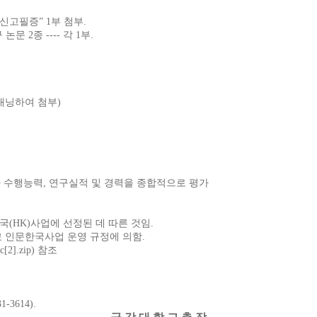
고필증” 1부 첨부.
구 논문 2종
---- 각 1부.
스캐닝하여 첨부)
젠다 수행능력, 연구실적 및 경력을 종합적으로 평가
(HK)사업에 선정된 데 따른 것임.
 인문한국사업 운영 규정에 의함.
].zip) 참조
3614).