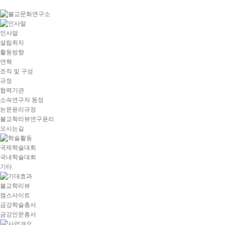
goto
Local
Navigation
goto
인사말
Service
설립취지
goto
활동방향
copyright
연혁
조직 및 구성
규정
협력기관
소속연구자 동정
논문윤리규정
불교학리뷰연구윤리
오시는길
국제학술대회
국내학술대회
기타
불교학리뷰
잼스사이트
금강학술총서
금강인문총서