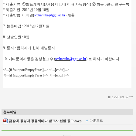
*
제출서류
:
①
발표계획서
(A4
용지
10
매 이내 자유형식
)
②
최근
3
년간 연구목록
*
제출기한
: 2015
년
10
월
16
일
*
제출방법
:
이메일
(
icchantika@ggu.ac.kr
)
제출
7. 논문마감 : 2015년12월31일
8. 선발인원 : 0명
9. 통지 : 합격자에 한해 개별통지
10. 기타문의사항은 김성철교수
(
icchantika@ggu.ac.kr
) 로 하시기 바랍니다.
<!--[if !supportEmptyParas]--> <!--[endif]-->
<!--[if !supportEmptyParas]--> <!--[endif]-->
IP : 220.69.67.***
첨부파일
다운로드
금강대-동경대 공동세미나 발표자 선발 공고.hwp