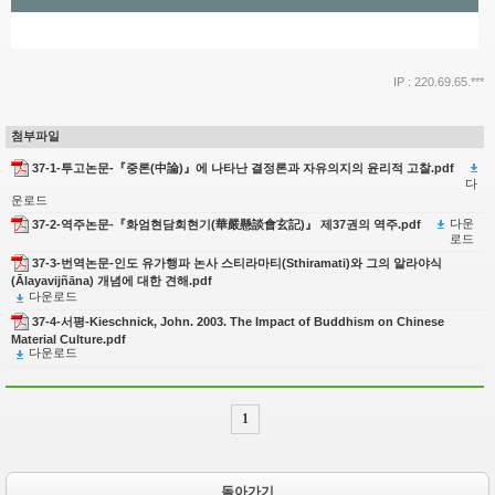
IP : 220.69.65.***
첨부파일
37-1-투고논문-『중론(中論)』에 나타난 결정론과 자유의지의 윤리적 고찰.pdf
다
운로드
다운
37-2-역주논문-『화엄현담회현기(華嚴懸談會玄記)』 제37권의 역주.pdf
로드
37-3-번역논문-인도 유가행파 논사 스티라마티(Sthiramati)와 그의 알라야식
(Ālayavijñāna) 개념에 대한 견해.pdf
다운로드
37-4-서평-Kieschnick, John. 2003. The Impact of Buddhism on Chinese
Material Culture.pdf
다운로드
1
돌아가기