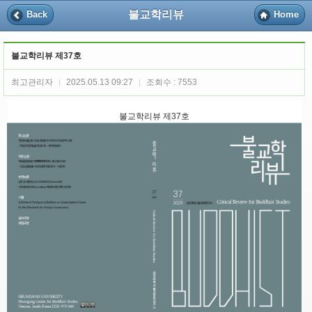
불교학리뷰
Back
Home
불교학리뷰 제37호
최고관리자
2025.05.13 09:27
조회수 : 7553
|
|
불교학리뷰 제37호