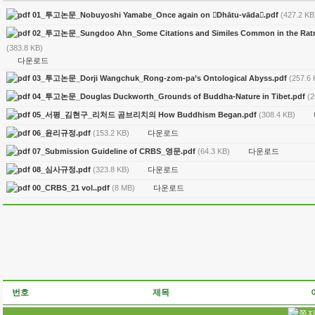
01_투고논문_Nobuyoshi Yamabe_Once again on Dhātu-vāda.pdf
(427.2 KB
02_투고논문_Sungdoo Ahn_Some Citations and Similes Common in the Ratnag
(383.8 KB)
다운로드
03_투고논문_Dorji Wangchuk_Rong-zom-pa’s Ontological Abyss.pdf
(257.6 
04_투고논문_Douglas Duckworth_Grounds of Buddha-Nature in Tibet.pdf
(2
05_서평_김현구_리처드 곰브리치의 How Buddhism Began.pdf
(308.4 KB)
다운로드
06_윤리규정.pdf
(153.2 KB)
다운로드
07_Submission Guideline of CRBS_영문.pdf
(64.3 KB)
다운로드
08_심사규정.pdf
(323.8 KB)
다운로드
00_CRBS_21 vol..pdf
(8 MB)
번호
제목