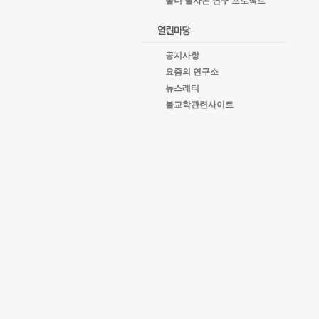
올너 필사본 연구 프로젝트
공지사항
요즘의 연구소
뉴스레터
불교학관련사이트