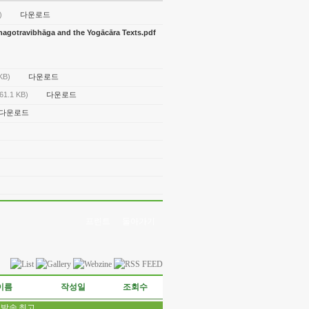
다운로드
)
otravibhāga and the Yogācāra Texts.pdf
다운로드
KB)
다운로드
61.1 KB)
다운로드
프린트
돌아가기
이름
작성일
조회수
최고