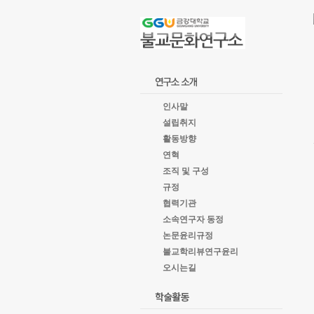
goto
Local
Navigation
goto
Service
goto
copyright
인사말
설립취지
활동방향
연혁
조직 및 구성
규정
협력기관
소속연구자 동정
논문윤리규정
불교학리뷰연구윤리
오시는길