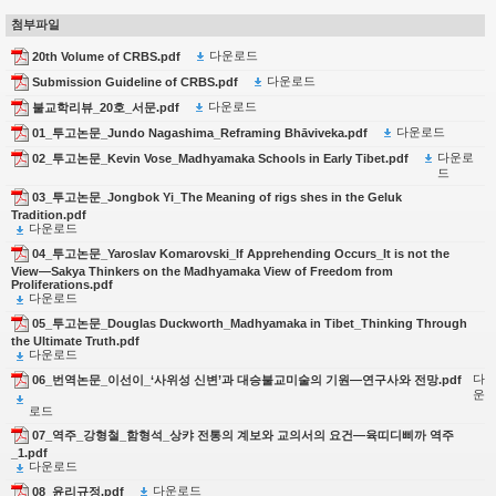
첨부파일
다운로드
20th Volume of CRBS.pdf
다운로드
Submission Guideline of CRBS.pdf
다운로드
불교학리뷰_20호_서문.pdf
다운로드
01_투고논문_Jundo Nagashima_Reframing Bhāviveka.pdf
다운로
02_투고논문_Kevin Vose_Madhyamaka Schools in Early Tibet.pdf
드
03_투고논문_Jongbok Yi_The Meaning of rigs shes in the Geluk
Tradition.pdf
다운로드
04_투고논문_Yaroslav Komarovski_If Apprehending Occurs_It is not the
View―Sakya Thinkers on the Madhyamaka View of Freedom from
Proliferations.pdf
다운로드
05_투고논문_Douglas Duckworth_Madhyamaka in Tibet_Thinking Through
the Ultimate Truth.pdf
다운로드
다
06_번역논문_이선이_‘사위성 신변’과 대승불교미술의 기원―연구사와 전망.pdf
운
로드
07_역주_강형철_함형석_상캬 전통의 계보와 교의서의 요건―육띠디삐까 역주
_1.pdf
다운로드
다운로드
08_윤리규정.pdf