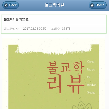
불교학리뷰
Back
Home
불교학리뷰 제20호
최고관리자
2017.02.28 00:52
조회수 : 37878
|
|