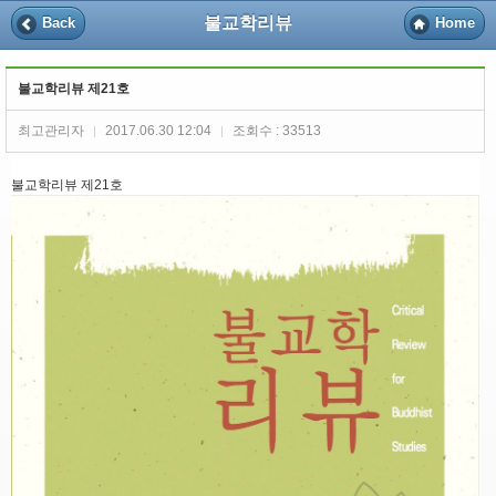
불교학리뷰
Back
Home
불교학리뷰 제21호
최고관리자
2017.06.30 12:04
조회수 : 33513
|
|
불교학리뷰 제21호