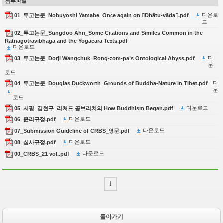
첨부파일
다운로
01_투고논문_Nobuyoshi Yamabe_Once again on Dhātu-vāda.pdf
드
02_투고논문_Sungdoo Ahn_Some Citations and Similes Common in the
Ratnagotravibhāga and the Yogācāra Texts.pdf
다운로드
다
03_투고논문_Dorji Wangchuk_Rong-zom-pa’s Ontological Abyss.pdf
운
로드
다
04_투고논문_Douglas Duckworth_Grounds of Buddha-Nature in Tibet.pdf
운
로드
다운로드
05_서평_김현구_리처드 곰브리치의 How Buddhism Began.pdf
다운로드
06_윤리규정.pdf
다운로드
07_Submission Guideline of CRBS_영문.pdf
다운로드
08_심사규정.pdf
다운로드
00_CRBS_21 vol..pdf
1
돌아가기