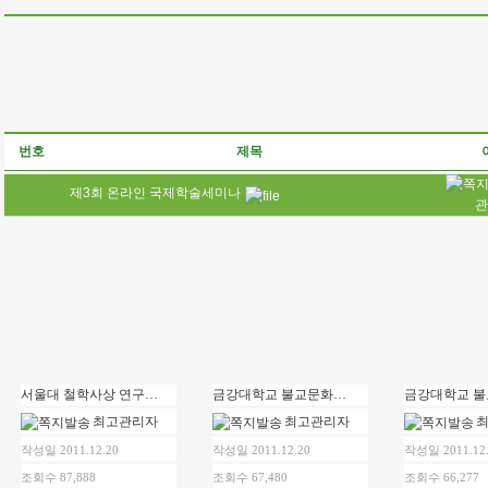
번호
제목
제3회 온라인 국제학술세미나
관
서울대 철학사상 연구소 ∙ 금강대 불교문화연구소 공동주최 - “인도, 동아시아, 티벳의 여래장사상의 형성, 변용 그리고 수용에 관하여”
금강대학교 불교문화연구소 시민강좌 제12강 안내
최고관리자
최고관리자
작성일 2011.12.20
작성일 2011.12.20
작성일 2011.12
조회수 87,888
조회수 67,480
조회수 66,277