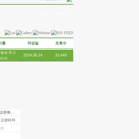
프린트
돌아가기
이름
작성일
조회수
최고
2024.06.24
33,449
리자
금강대학교 불교문화연구소 시민강좌 제 11강 안내
최고관리자
.20