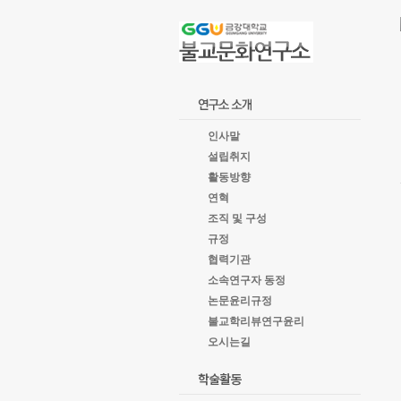
goto
Local
Navigation
goto
Service
goto
copyright
인사말
설립취지
활동방향
연혁
조직 및 구성
규정
협력기관
소속연구자 동정
논문윤리규정
불교학리뷰연구윤리
오시는길