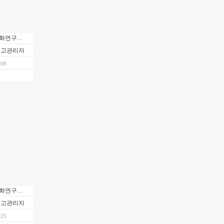
금강대 불교문화연구소 시민강좌 제7강 "인도와 중국을 오갔던 옛 선현들의 이야기"
최고관리자
.08
금강대 불교문화연구소 시민강좌 제4강 "실크로드 사막에서 찾은 잃어버린 보물"
최고관리자
.25