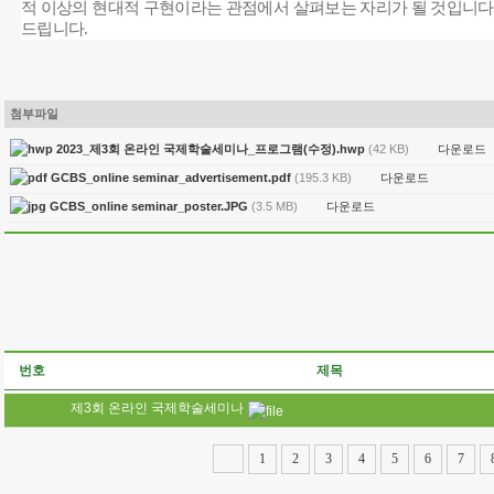
적 이상의 현대적 구현이라는 관점에서 살펴보는 자리가 될 것입니다
드립니다
.
첨부파일
다운로드
2023_제3회 온라인 국제학술세미나_프로그램(수정).hwp
(42 KB)
다운로드
GCBS_online seminar_advertisement.pdf
(195.3 KB)
다운로드
GCBS_online seminar_poster.JPG
(3.5 MB)
번호
제목
제3회 온라인 국제학술세미나
1
2
3
4
5
6
7