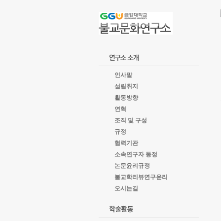
goto
Local
Navigation
goto
Service
goto
copyright
인사말
설립취지
활동방향
연혁
조직 및 구성
규정
협력기관
소속연구자 동정
논문윤리규정
불교학리뷰연구윤리
오시는길