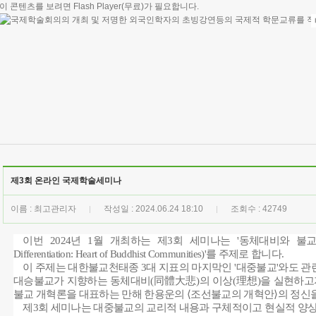
이 콘텐츠를 보려면
Flash Player
(무료)가 필요합니다.
제3회 온라인 국제학술세미나
이름 : 최고관리자
작성일 : 2024.06.24 18:10
조회수 : 42749
|
|
이번
2024
년
1
월 개최하는 제
3
회 세미나는
'
동체대비와 불교
Differentiation: Heart of Buddhist Communities)'
를 주제로 합니다
.
이 주제는 대한불교천태종
3
대 지표의 마지막인
'
대중불교
'
와도 관
대승불교가 지향하는 동체대비
(
同體大悲
)
의 이상
(
理想
)
을 실현하고
불교 개혁론을 대표하는 만해 한용운의
⟨
조선불교의 개혁안
⟩
의 정신
제
3
회 세미나는 대중불교의 교리적 내용과 구체적이고 현실적 양