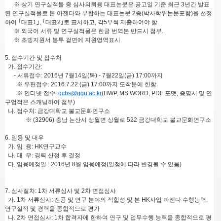
※ 상기 연구실적물 중 심사의뢰용 대표논문은 공고일 기준 최근 3년간 발표
된 연구실적물로 본 아젠다와 부합하는 대표논문 2종(박사학위논문포함)을 선정
하여 ｢대표1｣, ｢대표2｣로 표시하고, 각5부씩 제출하여야 함.
※ 외국어 서류 및 연구실적물은 한글 번역본 반드시 첨부.
※ 초빙지원서 봉투 겉면에 지원영역표시
5. 접수기간 및 접수처
가. 접수기간:
- 서류접수: 2016년 7월14일(목) - 7월22일(금) 17:00까지
※ 우편접수: 2016.7.22.(금) 17:00까지 도착분에 한함.
※ 인터넷 접수:
gcbs@ggu.ac.kr
(HWP, MS WORD, PDF 포맷, 증명서 및 연
구업적은 스캐닝하여 첨부)
나. 접수처: 금강대학교 불교문화연구소
※ (32906) 충남 논산시 상월면 상월로 522 금강대학교 불교문화연구소
6. 임용 및 대우
가. 임 용: HK연구교수
나. 대 우: 경력 산정 후 결정
다. 임용예정일 : 2016년 8월 임용예정(일정에 따라 변경될 수 있음)
7. 심사절차: 1차 서류심사 및 2차 면접심사
가. 1차 서류심사: 전공 및 연구 분야의 적합성 및 본 HK사업 아젠다 수행능력,
연구실적 및 경력을 종합적으로 평가
나. 2차 면접심사: 1차 합격자에 한하여 연구 및 업무수행 능력을 종합적으로 평