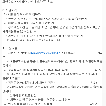
화연구소 HK사업단 아젠다 요약문” 참조.
3. 지원자격
가. 해당분야 박사학위 취득자
나. 한국연구재단 인문한국사업 HK연구교수 초빙 기준을 충족한 자
다. 대학 교원 임용에 결격사유가 없는 자
라. 평가대상기간 공고일 기준 최근 3년이내, 연구실적 평가기준 점수 200점(박
사학위논문포함) 이상인 자
마. 외국인의 경우 위 자격 외에 한국 체재에 결격 사유가 없는 자.
※ 외국어(영어·중국어·일본어)능통자 우대
4. 제출 서류
가. 지원서(지정양식,
http://www.ggu.ac.kr에서
다운로드)------------------------각1
부
- HK연구교수임용지원서, 연구실적목록(최근3년), 연구계획서, 개인정보제공
동의서
나. 성적증명서 및 학위취득증명서(학사, 석사, 박사)--------------------------- 각1부.
※ 외국박사학위를 소지한 자는 한국연구재단에서 발행하는 “박사학위신고
필증” 1부 첨부.
다. 경력증명서(지원서에 기재한 전 경력)--------------------------------------각1부
※ 지원서상에 기재된 모든 경력에 대한 증명서를 제출하여야 하며, 제출된 증
명서에
한하여 경력으로 인정.
※ 외국어로 된 증명서는 한글번역문을 반드시 첨부.
라. 연구실적목록에 기재된 연구실적물 ---------------------------------------각1부