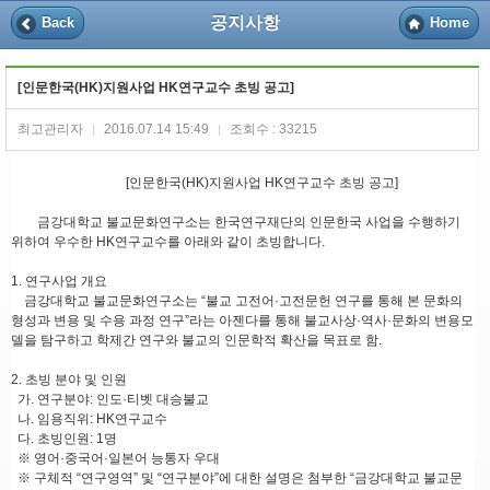
공지사항
Back
Home
[인문한국(HK)지원사업 HK연구교수 초빙 공고]
최고관리자
2016.07.14 15:49
조회수 : 33215
|
|
[인문한국(HK)지원사업 HK연구교수 초빙 공고]
금강대학교 불교문화연구소는 한국연구재단의 인문한국 사업을 수행하기
위하여 우수한 HK연구교수를 아래와 같이 초빙합니다.
1. 연구사업 개요
금강대학교 불교문화연구소는 “불교 고전어·고전문헌 연구를 통해 본 문화의
형성과 변용 및 수용 과정 연구”라는 아젠다를 통해 불교사상·역사·문화의 변용모
델을 탐구하고 학제간 연구와 불교의 인문학적 확산을 목표로 함.
2. 초빙 분야 및 인원
가. 연구분야: 인도·티벳 대승불교
나. 임용직위: HK연구교수
다. 초빙인원: 1명
※ 영어·중국어·일본어 능통자 우대
※ 구체적 “연구영역” 및 “연구분야”에 대한 설명은 첨부한 “금강대학교 불교문