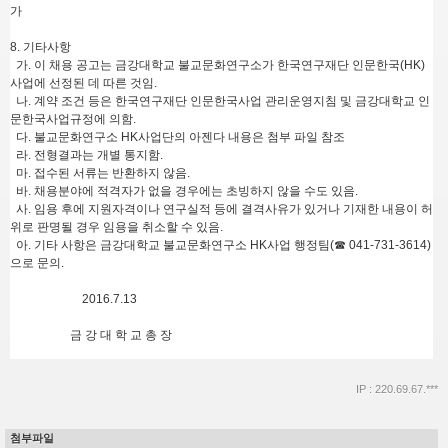
가
8. 기타사항
가. 이 채용 공고는 금강대학교 불교문화연구소가 한국연구재단 인문한국(HK)
사업에 선정된 데 따른 것임.
나. 계약 조건 등은 한국연구재단 인문한국사업 관리운영지침 및 금강대학교 인
문한국사업규정에 의함.
다. 불교문화연구소 HK사업단의 아젠다 내용은 첨부 파일 참조
라. 전형결과는 개별 통지함.
마. 접수된 서류는 반환하지 않음.
바. 채용분야에 적격자가 없을 경우에는 초빙하지 않을 수도 있음.
사. 임용 후에 지원자격이나 연구실적 등에 결격사유가 있거나 기재한 내용이 허
위로 판명될 경우 임용을 취소할 수 있음.
아. 기타 사항은 금강대학교 불교문화연구소 HK사업 행정팀(☎ 041-731-3614)
으로 문의.
2016.7.13
금 강 대 학 교 총 장
IP : 220.69.67.***
첨부파일