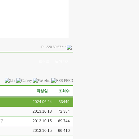
IP : 220.69.67.***
프린트
돌아가기
작성일
조회수
2024.06.24
33449
2013.10.18
72,384
제16회 저명학자 초청 강연회: 장문량 ( 화엄경론의 재발견과 영변전의 재구성) 11월 5일
2013.10.15
69,744
2013.10.15
66,410