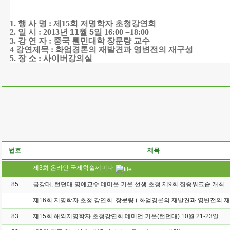
1.
행 사 명
:
제
15
회 저명학자 초청강연회
2.
일 시
: 2013
년 11월 5
일
16:00
–
18:00
3.
강 연 자
:
중국 뤈민대학 장문량 교수
4
강연제목
:
화엄경론의 재발견과 영변전의 재구성
5.
장 소
:
사이버강의실
번호
제목
제3회 온라인 국제학술세미나
85
금강대, 런던대 명예교수 데미온 키온 선생 초청 제9회 집중워크숍 개최
83
제15회 해외저명학자 초청강연회 데미언 키온(런던대) 10월 21-23일