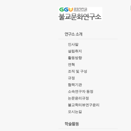
goto
Local
Navigation
goto
Service
goto
copyright
인사말
설립취지
활동방향
연혁
조직 및 구성
규정
협력기관
소속연구자 동정
논문윤리규정
불교학리뷰연구윤리
오시는길