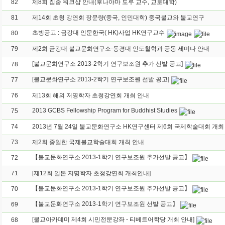
82
제8회 집중 워크샵 안내(후나야마 도루 교수, 교토대학)
81
제14회 초청 강연회 장문량(중국, 인민대학) 중국불교와 불교연구
초빙공고 : 금강대 인문한국( HK)사업 HK연구교수
80
79
제2회 금강대 불교문화연구소-동경대 인도철학과 공동 세미나 안내
[불교문화연구소 2013-2학기 연구보조원 추가 선발 공고]
78
[불교문화연구소 2013-2학기 연구보조원 선발 공고]
77
76
제13회 해외 저명학자 초청강연회 개최 안내
2013 GCBS Fellowship Program for Buddhist Studies
75
74
73
제2회 중일한 국제불교학술대회 개최 안내
【불교문화연구소 2013-1학기 연구보조원 추가선발 공고】
72
71
[제12회 일본 저명학자 초청강연회 개최안내]
【불교문화연구소 2013-1학기 연구보조원 추가선발 공고】
70
【불교문화연구소 2013-1학기 연구보조원 선발 공고】
69
[불교아카데미 제4회 시민전문강좌 - 티베트어학당 개최 안내]
68