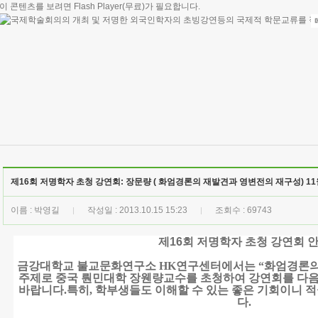
이 콘텐츠를 보려면
Flash Player
(무료)가 필요합니다.
제16회 저명학자 초청 강연회: 장문량 ( 화엄경론의 재발견과 영변전의 재구성) 11
이름 : 박영길
작성일 : 2013.10.15 15:23
조회수 : 69743
|
|
제16회 저명학자 초청 강연회 
금강대학교 불교문화연구소
HK
연구센터에서는
“화엄경론의
주제로 중국 뤈민대학 장웬량교수를 초청하여 강연회를 다
바랍니다
.
특히
,
학부생들도 이해할 수 있는 좋은 기회이니 
다
.