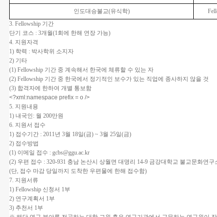
인도대승불교(유식학)
Fe
3. Fellowship 기간
단기 코스 : 3개월(1회에 한해 연장 가능)
4. 지원자격
1) 학력 : 박사학위 소지자
2) 기타
(1) Fellowship 기간 중 계속해서 한국에 체류할 수 있는 자
(2) Fellowship 기간 중 한국에서 정기적인 보수가 있는 직업에 종사하지 않을 것
(3) 합격자에 한하여 개별 통보함
<?xml:namespace prefix = o />
5. 지원내용
1) 내국인: 월 200만원
6. 지원서 접수
1) 접수기간 : 2011년 3월 18일(금) ~ 3월 25일(금)
2) 접수방법
(1) 이메일 접수 : gcbs@ggu.ac.kr
(2) 우편 접수 : 320-931 충남 논산시 상월면 대명리 14-9 금강대학교 불교문화연구
(단, 접수 마감 당일까지 도착한 우편물에 한해 접수함)
7. 지원서류
1) Fellowship 신청서 1부
2) 연구계획서 1부
3) 추천서 1부