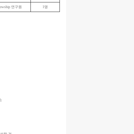
llowship 연구원
1명
소