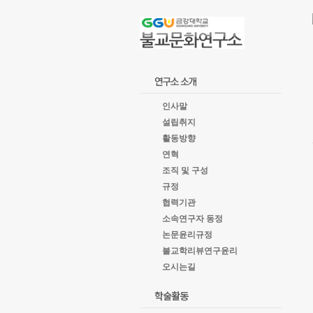
goto
Local
Navigation
goto
Service
goto
copyright
인사말
설립취지
활동방향
연혁
조직 및 구성
규정
협력기관
소속연구자 동정
논문윤리규정
불교학리뷰연구윤리
오시는길