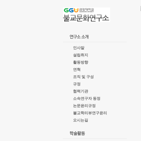
goto
Local
Navigation
goto
Service
goto
copyright
인사말
설립취지
활동방향
연혁
조직 및 구성
규정
협력기관
소속연구자 동정
논문윤리규정
불교학리뷰연구윤리
오시는길