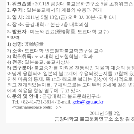
1. 워크숍
명
:
2011
년 금강대 불교문화연구소 5월 초청워크숍
2.
주 제
:
일본불교에서의 계율의 수용과 전개
3.
일 시
:
2011
년 5월 13일
(금
)
오후 3시30분
~
오후
6
시
4.
장 소
: 금강대학교 본관 2층 대회의실
5.
발표자
:
미노와 켄료
(
蓑輪顕量
,
도쿄대학 교수
)
* 약력
1)
성명
:
蓑輪顕量
2)
소속
:
도쿄대학 인도철학불교학연구실 교수
3)
학위취득
:
도쿄대학 인도철학불교학과
4)
전공
:
일본불교
,
불교사상사
5)
연구분야
:
불교승가를 지켜온 전통적인 계율과 대승의 등
어떻게 융합되어 일본의 불교계에 수용되었는지를 고찰해 왔
천한 마음의 통제
,
즉
止
와
觀
으로 불리는 명상이 역사적으로
되고 전개되었는지를,
구체적으로는 고대부터 중세에 걸친
변
에의 적용을 항상 염두에 두고 있다.
6. 문의 및 안내 :
금강대학교 불교문화연구소
Tel. +82-41-731-3614 / E-mail.
gcbs@ggu.ac.kr
<?xml:namespace prefix = o />
2011
년 5월 2
일
금
강대학교 불교문화연구소 소장 김 