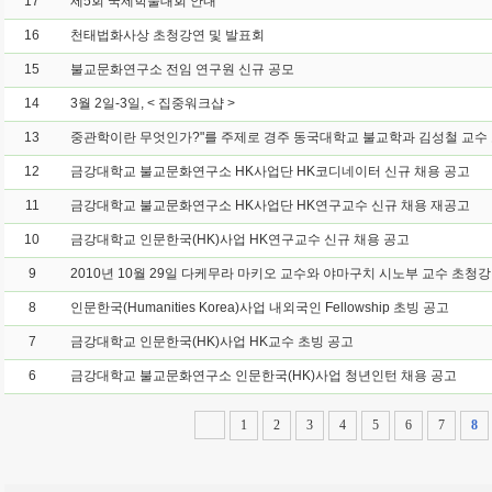
17
제5회 국제학술대회 안내
16
천태법화사상 초청강연 및 발표회
15
불교문화연구소 전임 연구원 신규 공모
14
3월 2일-3일, < 집중워크샵 >
13
12
금강대학교 불교문화연구소 HK사업단 HK코디네이터 신규 채용 공고
11
금강대학교 불교문화연구소 HK사업단 HK연구교수 신규 채용 재공고
10
금강대학교 인문한국(HK)사업 HK연구교수 신규 채용 공고
9
2010년 10월 29일 다케무라 마키오 교수와 야마구치 시노부 교수 초청
8
인문한국(Humanities Korea)사업 내외국인 Fellowship 초빙 공고
7
금강대학교 인문한국(HK)사업 HK교수 초빙 공고
6
금강대학교 불교문화연구소 인문한국(HK)사업 청년인턴 채용 공고
1
2
3
4
5
6
7
8