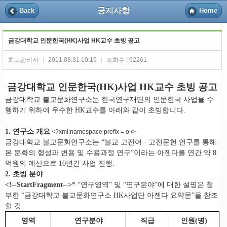
공지사항
Back
Home
금강대학교 인문한국(HK)사업 HK교수 초빙 공고
최고관리자
2011.08.31 10:19
조회수 : 62261
|
|
금강대학교 인문한국(HK)사업 HK교수 초빙 공고
금강대학교 불교문화연구소는 한국연구재단의 인문한국 사업을 수
행하기 위하여 우수한 HK교수를 아래와 같이 초빙합니다.
1. 연구소 개요
<?xml:namespace prefix = o />
금강대학교 불교문화연구소는 “불교 고전어 · 고전문헌 연구를 통해
본 문화의 형성과 변용 및 수용과정 연구”이라는 아젠다를 연간 약 8
억원의 예산으로 10년간 사업 진행.
2. 초빙 분야
<!--StartFragment-->
* “연구영역” 및 “연구분야”에 대한 설명은 첨
부한 “금강대학교 불교문화연구소 HK사업단 아젠다 요약문”을 참조
할 것.
영역
연구분야
직급
인원(명)