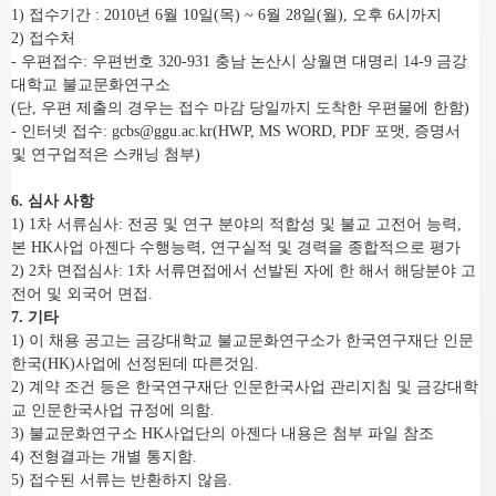
1) 접수기간 : 2010년 6월 10일(목) ~ 6월 28일(월), 오후 6시까지
2) 접수처
- 우편접수:
우편번호 320-931 충남 논산시 상월면 대명리 14-9 금강
대학교 불교문화연구소
(단, 우편 제출의 경우는 접수 마감 당일까지 도착한 우편물에 한함)
- 인터넷 접수: gcbs@ggu.ac.kr
(HWP, MS WORD, PDF 포맷, 증명서
및 연구업적은 스캐닝 첨부)
6. 심사 사항
1) 1차 서류심사: 전공 및 연구 분야의 적합성 및 불교 고전어 능력,
본 HK사업 아젠다 수행능력, 연구실적 및 경력을 종합적으로 평가
2) 2차 면접심사: 1차 서류면접에서 선발된 자에 한 해서 해당분야 고
전어 및 외국어 면접.
7. 기타
1) 이 채용 공고는 금강대학교 불교문화연구소가 한국연구재단 인문
한국(HK)사업에 선정된데 따른것임.
2) 계약 조건 등은 한국연구재단 인문한국사업 관리지침 및 금강대학
교 인문한국사업 규정에 의함.
3) 불교문화연구소 HK사업단의 아젠다 내용은 첨부 파일 참조
4) 전형결과는 개별 통지함.
5) 접수된 서류는 반환하지 않음.