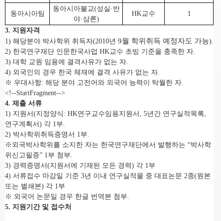
동아시아불교(성실·반
동아시아팀
HK교수
1
야·삼론)
3. 지원자격
9월 학위취득 예정자도 가능
1) 해당분야 박사학위 취득자(2010년
).
2) 한국연구재단 인문한국사업
HK교수
초빙 기준을 충족한 자.
3) 대학 교원 임용에 결격사유가 없는 자.
4) 외국인의 경우 한국 체재에 결격 사유가 없는 자.
※ 우대사항: 해당 분야 고전어와 외국어 능력이 탁월한 자.
<!--StartFragment-->
4. 제출 서류
1) 지원서(지정양식: HK연구교수
임용지원서, 5년간 연구실적목록,
연구계획서
) 각 1부.
2) 박사학위취득증명서 1부.
※외국박사학위를 소지한 자는 한국연구재단에서 발행하는 “박사학
위신고필증” 1부 첨부.
3) 경력증명서(지원서에 기재된 모든 경력) 각 1부
4) 서류접수 마감일 기준 3년 이내 연구실적물 중 대표논문 2종(원본
또는 별쇄본) 각 1부
※ 외국어 논문일 경우 한글 번역본 첨부.
5. 지원기간 및 접수처