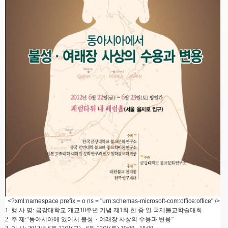
<?xml:namespace prefix = o ns = "urn:schemas-microsoft-com:office:office" />
1. 행 사 명:
금강대학교 개교10주년 기념 제1회 한∙중∙일 국제불교학술대회
2. 주 제:“동아시아에 있어서 불성・여래장 사상의 수용과 변용”