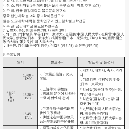
3. 일 시: 2012년 6월 22일(금) - 6월 23일(토) 10:00 - 18:00
4. 장 소: 페럼타워 3층 페럼홀(서울시 중구 소재 - 약도 추후 소개)
5. 주 최: 한국 금강대학교 불교문화연구소
중국 런민대학 불교와 종교학이론연구소
일본 도요대학 대학원 문학연구과 인도철학불교학전공
6. 주 관: 금강대학교 불교문화연구소
7. 발표자: 총10명[외국인:7명, 내국인:3명]
-. 외국인: [竹村牧男 学長(日本 東洋大), 史经鹏(中国 人民大学), 张风雷(中国 人
民大学),
伊吹敦(日本 東洋大), 橘川智昭(日本 東洋大), Ching Keng(臺灣 國立
政治大學),
张文良(中国 人民大学),
-. 내국인: 김성철(동국대 경주), 석길암(금강대), 최은영(금강대)]
8. 주요일정
일시
발표주제
발표자 및 논평자
-. 개회사, 대회사, 축사, 격려
-.『大乗起信論』の人
사
10:00 ~
間観
12:00
-. 기조강연: 竹村牧男 学長
(日本 東洋大)
-.
三論學의 佛性論
* 김성철(동국대 경주)/논평:
6월22
-.
吉藏의 문헌에 나타난
최연식(목포대)
13:30 ~
일
一乘과 佛性의 관계
15:30
* 최은영(금강대) /논평: 김
(금)
호귀(동국대)
-.
竺道生顿悟成佛说与
* 史经鹏(中国 人民大学)/논
佛性关系辨析
평: 하유진(금강대)
15:45 ~
-. 佛性论在中国佛教天
17:45
*
张风雷(中国 人民大学) /논
台宗早期思想中的开展
평: 최기표(금강대)
-. 禪宗の成立と仏性観
* 伊吹敦(日本 東洋大) /
논