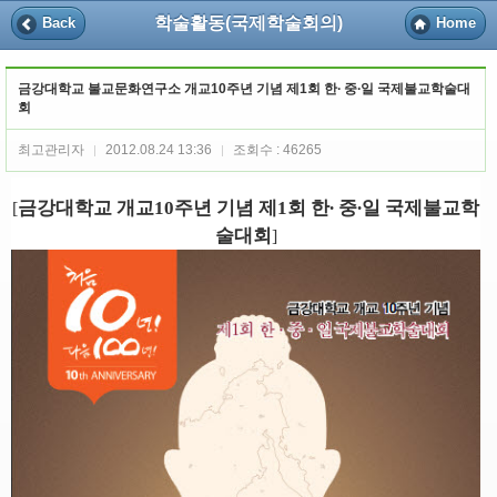
학술활동(국제학술회의)
Back
Home
금강대학교 불교문화연구소 개교10주년 기념 제1회 한∙ 중∙일 국제불교학술대
회
최고관리자
2012.08.24 13:36
조회수 : 46265
|
|
금강대학교 개교10주년 기념 제1회 한∙ 중∙일 국제불교학
[
술대회
]