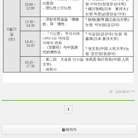
の変容
평:이덕진(창원문성대학)
10:00 ~
-. 理仏性と行仏性
12:00
* 橘川智昭(日本 東洋大)/
논평:최종남(중앙승가대)
-. 淨影寺慧遠論「佛種
*
耿晴
(臺灣 國立政治大學)/
13:30 ~
姓」與「佛性」
논평: 박보람(금강대)
14:30
6월23
-. 『기신론』 주석서에
*
석길암(금강대) /논
평:
佐
일
나타나는 여래장
藤厚(日本 東洋大学)
(토)
14:45 ~
이해의 변화
16:45
-
《涅槃经》与中国唐
* 张文良(中国 人民大学)/논
代的佛性论
평: 장진영(원광대
)
-. 第二回 大会長 인사말: 张风雷 執行所長(中国 人民
16:45 ~
大学)
17:30
-. 폐회사
IP : 220.69.67.***
1
돌아가기