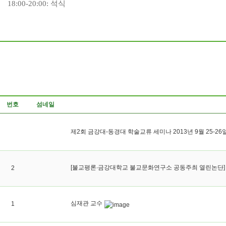
18:00-20:00:
석식
번호
섬네일
제2회 금강대-동경대 학술교류 세미나 2013년 9월 25-26
[불교평론∙금강대학교 불교문화연구소 공동주최 열린논단] 
2
심재관 교수
1