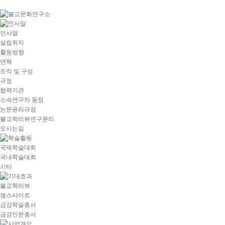
goto
Local
Navigation
goto
인사말
Service
설립취지
goto
활동방향
copyright
연혁
조직 및 구성
규정
협력기관
소속연구자 동정
논문윤리규정
불교학리뷰연구윤리
오시는길
국제학술대회
국내학술대회
기타
불교학리뷰
잼스사이트
금강학술총서
금강인문총서