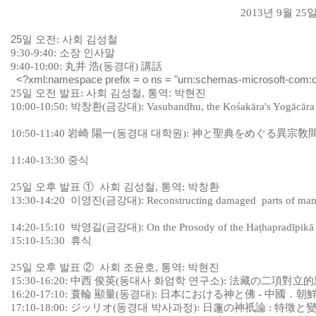
2013
년
9
월
25
25
일 오전
:
사회 김성철
9:30-9:40:
소장 인사말
9:40-10:00:
丸井 浩
(
동경대
)
講話
<?xml:namespace prefix = o ns = "urn:schemas-microsoft-com:off
25
일 오전 발표
:
사회 김성철
,
통역: 박현진
10:00-10:50:
박창환
(
금강대
): Vasubandhu, the Kośakāra's Yogācāra
10:50-11:40
岩崎 陽一
(
동경대 대학원
):
神
と
聖典
をめぐる
異宗敎
11:40-13:30
중식
25
일 오후 발표
①
사회 김성철
,
통역
:
박창환
13:30-14:20
이영진
(
금강대
): Reconstructing damaged parts of manu
14:20-15:10
박영길
(
금강대
): On the Prosody of the Haṭhapradīpik
15:10-15:30
휴식
25
일 오후 발표
②
사회 조윤호
,
통역
:
박현진
15:30-16:20:
中西 俊英
(
동대사 화엄학 연구소
):
法藏
の
二項對立的
16:20-17:10:
蓑輪 顯量
(
동경대
):
日本
における
神
と
佛
-
中國
․
朝
17:10-18:00:
ジッリオ
(
동경대 박사과정
):
日蓮
の
神祇論
:
特徵
と