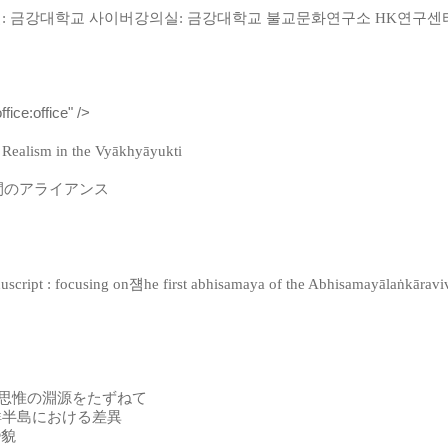
일
:
금강대학교 사이버강의실
:
금강대학교 불교문화연구소
HK
연구센
ice:office" />
 Realism in the Vyākhyāyukti
間
のアライアンス
script : focusing on
쟴
he first abhisamaya of the Abhisamayālaṅkāraviv
ā
思惟
の
淵源
をたずねて
鮮半島
における
差異
變貌