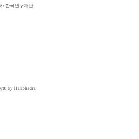
터
:
한국연구재단
ṛtti by Haribhadra