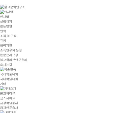
goto
Local
Navigation
goto
인사말
Service
설립취지
goto
활동방향
copyright
연혁
조직 및 구성
규정
협력기관
소속연구자 동정
논문윤리규정
불교학리뷰연구윤리
오시는길
국제학술대회
국내학술대회
기타
불교학리뷰
잼스사이트
금강학술총서
금강인문총서