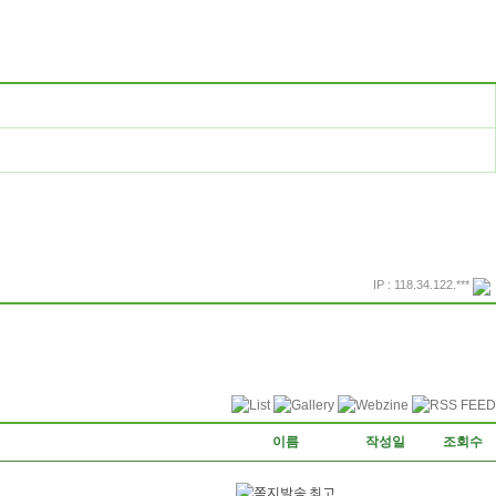
IP : 118.34.122.***
프린트
돌아가기
이름
작성일
조회수
최고