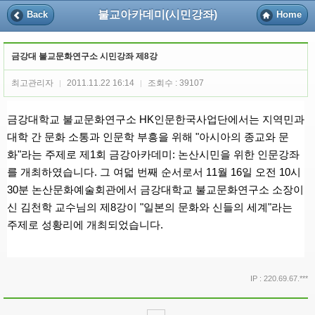
불교아카데미(시민강좌)
Back
Home
금강대 불교문화연구소 시민강좌 제8강
최고관리자
2011.11.22 16:14
조회수 : 39107
|
|
금강대학교 불교문화연구소 HK인문한국사업단에서는
지역민과
대학 간 문화 소통과 인문학 부흥을 위해 "아시아의 종교와 문
화"라는 주제로 제1회 금강아카데미: 논산시민을 위한 인문강좌
를 개최하였습니다
.
그 여덟 번째 순서로서 11월 16일 오전 10시
30분 논산문화예술회관에서 금강대학교 불교문화연구소 소장이
신 김천학 교수님의 제8강이 "일본의 문화와 신들의 세계
"
라는
주제로 성황리에 개최되었습니다.
IP : 220.69.67.***