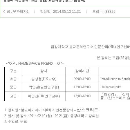
금강대 시민강좌: 초급, 중급, 고급과정 ( 장소: 금강대)
이름 : 부관리자1
작성일 : 2014.05.13 11:31
조회수 : 33329
|
|
금강대학교 불교문화연구소 인문한국
(HK)
연구센터
본 강좌는 초급(25명
<?XML:NAMESPACE PREFIX = O />
구분
강사
강의시간
초급
김성철
(HK
교수
)
09:00-12:00
Introduction to Sans
중급
박영길
(
일반연구원
)
13:00-16:00
Haṭhapradīpikā
『
화엄경
』 「
십지
고급
이영진
(HK
연구교수
)
15;00-18:00
품
」
(
산스크리트 출
산스크리트
1.
강좌명
:
불교아카데미 제
6
회 시민전문강좌
–
2.
일시 및 장소
: 2014.02.10.(
월
) - 02.21(
금
).
금강대학교 강의실
3
.
수업료: 무료