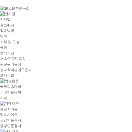
goto
Local
Navigation
goto
인사말
Service
설립취지
goto
활동방향
copyright
연혁
조직 및 구성
규정
협력기관
소속연구자 동정
논문윤리규정
불교학리뷰연구윤리
오시는길
국제학술대회
국내학술대회
기타
불교학리뷰
잼스사이트
금강학술총서
금강인문총서