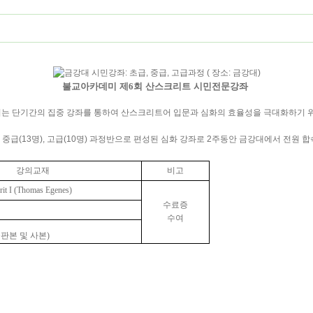
불교아카데미 제
6
회 산스크리트 시민전문강좌
는 단기간의 집중 강좌를 통하여 산스크리트어 입문과 심화의 효율성을 극대화하기 
), 중급(13명), 고급(10명) 과정반으로 편성된 심화 강좌로 2주동안 금강대에서 전원 
강의교재
비고
krit I (Thomas Egenes)
수료증
수여
판본 및 사본
)