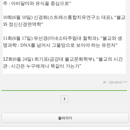
주
:
아비달마와 유식을 중심으로
”
10
회
(6
월
10
일
)
신경희
(
스트레스통합치유연구소 대표
), “
불교
와 정신신경면역학
”
11
회
(6
월
17
일
)
유선경
(
미네소타주립대 철학과
), “
불교와 생
명과학
: DNA
를 넘어서 그물망으로 보아야 하는 유전자
”
12
회
(6
월
24
일
)
최기표
(
금강대 불교문화학부
), “
불교의 시간
관
:
시간은 누구에게나 똑같이 가는가
”
IP : 220.69.67.***
1
돌아가기