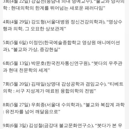
3
회
(4
월
22
일
)
강길전
(
충남대 의대 명예교수
), “
불교와 양자의
학
:
현대의학의 한계를 뛰어넘는 새로운 패러다임
”
4
회
(4
월
29
일
)
강도형
(
서울대병원 정신건강의학과
), “
명상수
행과 의학
,
그 오묘한 상보관계
”
5
회
(5
월
6
일
)
이정민
(
한국예술종합학교 영상원 애니메이션
과
), “
불교와 가상
,
증강현실
”
6
회
(5
월
13
일
)
박문호
(
한국전자통신연구원
), “
붓다의 우주관
과 현대 천문학의 세계
”
7
회
(5
월
20
일
)
김재일
(
상명대 감성공학과 겸임교수
), “
티베트
의학
:
서구 지성계가 매료된 융합의학의 전범
”
8
회
(5
월
27
일
)
우희종
(
서울대 수의학과
), “
불교와 복잡계 과학
:
유전자를 넘어 깨달음으로
”
9
회
(6
월
3
일
)
김성철
(
금강대 불교문화연구소
), “
붓다가 본 우