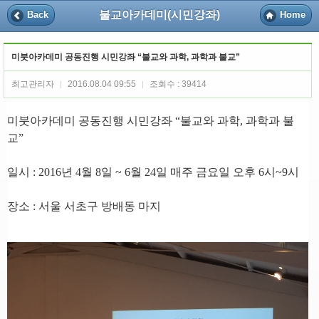
불교아카데미(시민강좌)
Back
Home
미붓아카데미 공동진행 시민강좌 “불교와 과학, 과학과 불교”
최고관리자
2016.08.04 09:55
조회수 : 39414
|
|
미붓아카데미 공동진행 시민강좌
“
불교와 과학
,
과학과 불
교
”
일시
: 2016
년
4
월
8
일
~ 6
월
24
일 매주 금요일 오후
6
시
~9
시
장소
:
서울 서초구 방배동 마지