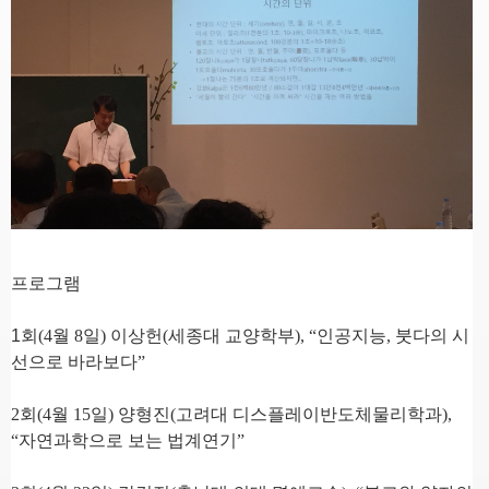
프로그램
1
회
(4
월
8
일
)
이상헌
(
세종대 교양학부
), “
인공지능
,
붓다의 시
선으로 바라보다
”
2
회
(4
월
15
일
)
양형진
(
고려대 디스플레이반도체물리학과
),
“
자연과학으로 보는 법계연기
”