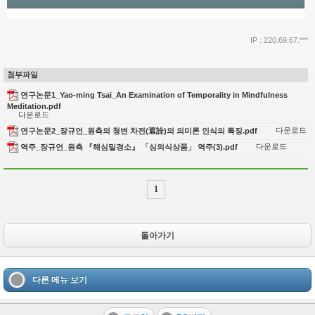
IP : 220.69.67.***
첨부파일
연구논문1_Yao-ming Tsai_An Examination of Temporality in Mindfulness
Meditation.pdf
다운로드
다운로드
연구논문2_장규언_원측의 청변 차전(遮詮)의 의미론 인식의 특징.pdf
다운로드
역주_장규언_원측 『해심밀경소』 「심의식상품」 역주(3).pdf
1
돌아가기
다른 메뉴 보기