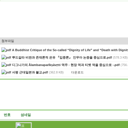
첨부파일
A Buddhist Critique of the So-called “Dignity of Life” and “Death with Digni
뿌드갈라 비판과 존재론적 은유 『입중론』 인무아 논증을 중심으로.pdf
(578.3 KB)
디그나가의 Ālambanaparīkṣāvṛtti 역주 - 현장 역과 티벳 역을 중심으로 -.pdf
(756.
다운로드
서평 근대일본과 불교.pdf
(362.8 KB)
번호
섬네일