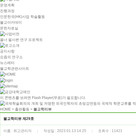
운영계획
진행과정
인문한국(HK)사업 학술활동
불교아카데미
문헌자료실
올너 필사본 연구 프로젝트
공지사항
요즘의 연구소
뉴스레터
불교학관련사이트
이 콘텐츠를 보려면
Flash Player
(무료)가 필요합니다.
HOME
> 출판활동 >
불교학리뷰
불교학리뷰 제29호
이름 : 최고관리자
작성일 : 2023.01.13 14:25
조회수 : 11421
|
|