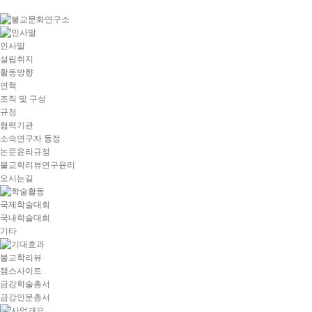
goto
Local
Navigation
goto
인사말
Service
설립취지
goto
활동방향
copyright
연혁
조직 및 구성
규정
협력기관
소속연구자 동정
논문윤리규정
불교학리뷰연구윤리
오시는길
국제학술대회
국내학술대회
기타
불교학리뷰
잼스사이트
금강학술총서
금강인문총서