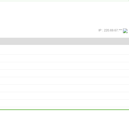
IP : 220.69.67.***
프린트
돌아가기