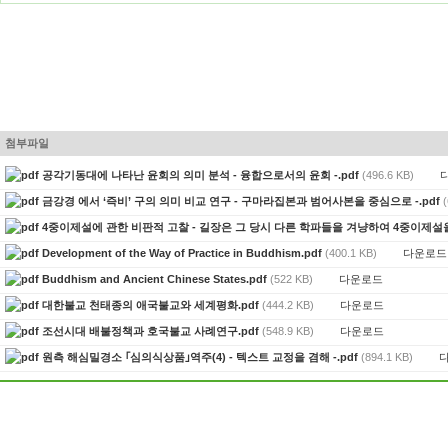
첨부파일
공각기동대에 나타난 윤회의 의미 분석 - 융합으로서의 윤회 -.pdf
(496.6 KB)
금강경 에서 ‘즉비’ 구의 의미 비교 연구 - 구마라집본과 범어사본을 중심으로 -.pdf
4중이제설에 관한 비판적 고찰 - 길장은 그 당시 다른 학파들을 겨냥하여 4중이제설
다운로드
Development of the Way of Practice in Buddhism.pdf
(400.1 KB)
다운로드
Buddhism and Ancient Chinese States.pdf
(522 KB)
다운로드
대한불교 천태종의 애국불교와 세계평화.pdf
(444.2 KB)
다운로드
조선시대 배불정책과 호국불교 사례연구.pdf
(548.9 KB)
원측 해심밀경소 ｢심의식상품｣역주(4) - 텍스트 교정을 겸해 -.pdf
(894.1 KB)