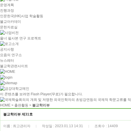
운영계획
진행과정
인문한국(HK)사업 학술활동
불교아카데미
문헌자료실
올너 필사본 연구 프로젝트
공지사항
요즘의 연구소
뉴스레터
불교학관련사이트
이 콘텐츠를 보려면
Flash Player
(무료)가 필요합니다.
HOME
> 출판활동 >
불교학리뷰
불교학리뷰 제31호
이름 : 최고관리자
작성일 : 2023.01.13 14:31
조회수 : 14409
|
|