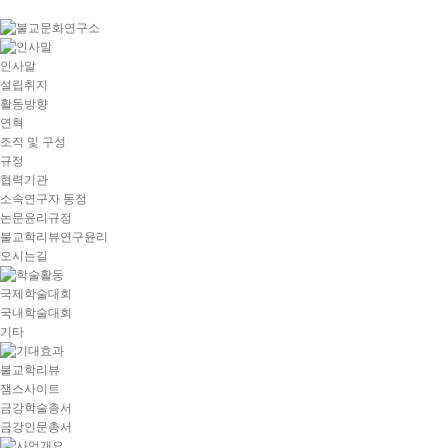
goto
Local
Navigation
goto
인사말
Service
설립취지
goto
활동방향
copyright
연혁
조직 및 구성
규정
협력기관
소속연구자 동정
논문윤리규정
불교학리뷰연구윤리
오시는길
국제학술대회
국내학술대회
기타
불교학리뷰
잼스사이트
금강학술총서
금강인문총서