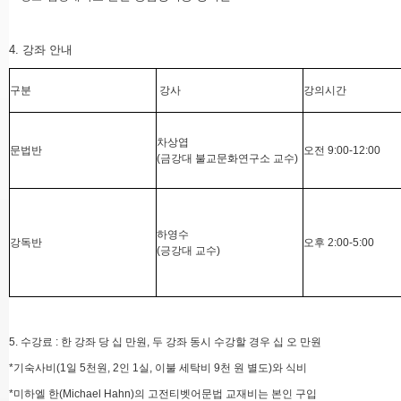
4. 강좌 안내
구분
강사
강의시간
차상엽
문법반
오전 9:00-12:00
(금강대 불교문화연구소 교수)
하영수
강독반
오후 2:00-5:00
(긍강대 교수)
5. 수강료 : 한 강좌 당 십 만원, 두 강좌 동시 수강할 경우 십 오 만원
*기숙사비(1일 5천원, 2인 1실, 이불 세탁비 9천 원 별도)와 식비
*미하엘 한(Michael Hahn)의 고전티벳어문법 교재비는 본인 구입