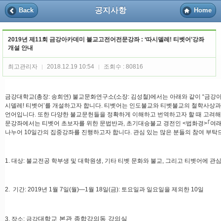
공지사항
Back
Home
2019년 제11회 금강아카데미 불교고전어전문강좌 : ‘따시델레! 티벳어’강좌
개설 안내
최고관리자
2018.12.19 10:54
조회수 : 80816
|
|
금강대학교(총장: 송희연) 불교문화연구소(소장: 김성철)에서는 아래와 같이 “금강아
시델레! 티벳어’를 개설하고자 합니다. 티벳어는 인도불교와 티벳불교의 철학사상
언어입니다. 또한 다양한 불교문헌들을 정확하게 이해하고 번역하고자 할 때 고려해
문강좌에서는 티벳어 초보자를 위한 문법반과, 초기대승불교 경전인 <법화경>｢여
나누어 10일간의 집중강좌를 진행하고자 합니다. 관심 있는 많은 분들의 참여 부탁
1. 대상: 불교전공 학부생 및 대학원생, 기타 티벳 문화와 불교, 그리고 티벳어에 관
2. 기간: 2019년 1월 7일(월)―1월 18일(금): 토요일과 일요일을 제외한 10일
대학교 본관 종합강의동 강의실
3. 장소: 금강