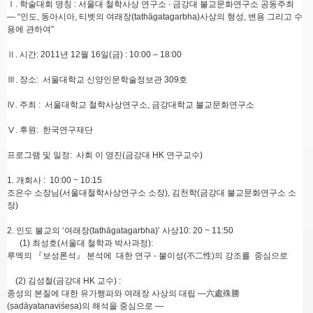
Ⅰ. 학술대회 명칭 : 서울대 철학사상 연구소 ∙ 금강대 불교문화연구소 공동주최
— “인도, 동아시아, 티벳의 여래장(tathāgatagarbha)사상의 형성, 변용 그리고 수
용에 관하여”
Ⅱ. 시간: 2011년 12월 16일(금) : 10:00 – 18:00
Ⅲ. 장소: 서울대학교 신양인문학술정보관 309호
Ⅳ. 주최 : 서울대학교 철학사상연구소, 금강대학교 불교문화연구소
Ⅴ. 후원: 한국연구재단
프로그램 및 일정: 사회 이 영진(금강대 HK 연구교수)
1. 개회사 : 10:00 ~ 10:15
조은수 소장님(서울대철학사상연구소 소장), 김천학(금강대 불교문화연구소 소
장)
2. 인도 불교의 ‘여래장(tathāgatagarbha)’ 사상10: 20 ~ 11:50
(1) 최성호(서울대 철학과 박사과정):
루엑의 『보성론석』 분석에 대한 연구 - 불이성(不二性)의 강조를 중심으로
(2) 김성철(금강대 HK 교수) :
종성의 본질에 대한 유가행파와 여래장 사상의 대립 —六處殊勝
(ṣaḍāyatanaviśeṣa)의 해석을 중심으로 —