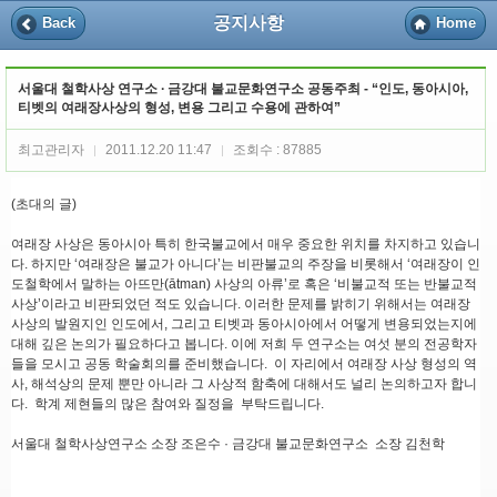
공지사항
Back
Home
서울대 철학사상 연구소 ∙ 금강대 불교문화연구소 공동주최 - “인도, 동아시아,
티벳의 여래장사상의 형성, 변용 그리고 수용에 관하여”
최고관리자
2011.12.20 11:47
조회수 : 87885
|
|
(초대의 글)
여래장 사상은 동아시아 특히 한국불교에서 매우 중요한 위치를 차지하고 있습니
다. 하지만 ‘여래장은 불교가 아니다’는 비판불교의 주장을 비롯해서 ‘여래장이 인
도철학에서 말하는 아뜨만(ātman) 사상의 아류’로 혹은 ‘비불교적 또는 반불교적
사상’이라고 비판되었던 적도 있습니다. 이러한 문제를 밝히기 위해서는 여래장
사상의 발원지인 인도에서, 그리고 티벳과 동아시아에서 어떻게 변용되었는지에
대해 깊은 논의가 필요하다고 봅니다. 이에 저희 두 연구소는 여섯 분의 전공학자
들을 모시고 공동 학술회의를 준비했습니다. 이 자리에서 여래장 사상 형성의 역
사, 해석상의 문제 뿐만 아니라 그 사상적 함축에 대해서도 널리 논의하고자 합니
다. 학계 제현들의 많은 참여와 질정을 부탁드립니다.
서울대 철학사상연구소 소장 조은수 · 금강대 불교문화연구소 소장 김천학