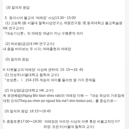
(3) 질의와 응답
3. 동아시아 불교의 ‘여래장’ 사상13:30~ 15:00
(1) 고승학 (前 서울대 철학사상연구소 객원연구원: 現 동국대학교 불교학술원
HK 연구교수):
『대승기신론』의 여래장 개념이 지닌 수행론적 의미
(2) 박보람(금강대 HK 연구교수):
내 몸을 바라보는 두 시각, 여래출현과 여래장
(3) 질의와 응답
4. 티벳불교의‘여래장’ 사상에 관하여: 15: 15〜16: 45
(1) 안성두(서울대학교 철학과 교수):
『보성론』Ⅰ. 154-155 게송의 의미를 둘러싼 몇 가지 문제들
(2) 차상엽(금강대학교 HK 교수):
옥 로댄쎄랍(rNgog Blo ldan shes rab)의 여래장 이해 —『대승 최상의 가르침에
대한 요의(Theg pa chen po rgyud bla ma''i don bsdus pa)』를 중심으로—
(3) 질의와 응답: 16:15〜16:45
5. 종합토론17:00〜18:00: 여래장은 아뜨만 사상의 아류 혹은 비불교적인가?
좌장: 조은수(서울대 철학과 교수)