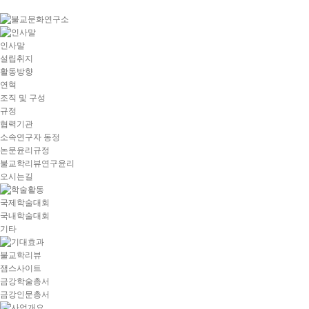
goto
Local
Navigation
goto
인사말
Service
설립취지
goto
활동방향
copyright
연혁
조직 및 구성
규정
협력기관
소속연구자 동정
논문윤리규정
불교학리뷰연구윤리
오시는길
국제학술대회
국내학술대회
기타
불교학리뷰
잼스사이트
금강학술총서
금강인문총서