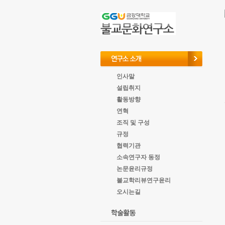
goto
Local
Navigation
goto
Service
goto
copyright
인사말
설립취지
활동방향
연혁
조직 및 구성
규정
협력기관
소속연구자 동정
논문윤리규정
불교학리뷰연구윤리
오시는길