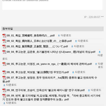
Critical Review for Buddhist Studies
IP : 220.69.67.***
첨부파일
다운로드
09_01_특집_宮崎健司_奈良時代の__.pdf
다운로드
09_02_특집_橫內裕人_日本における聖_の__と保存.pdf
다운로드
09_03_특집_飯田剛彦_正倉院_聖語___について.pdf
09_04_투고논문_김준호_초기불전에 나타난 산냐(sann_ 想)개념의 위상.pdf
다운
로드
다운
09_05_투고논문_이영진_ek_yano m_rga_ (一趣道)의 해석에 관하여.pdf
로드
다운로드
09_06_투고논문_박보람_‘불교(佛敎)’란 무엇인가.pdf
09_07_투고논문_방정란_힌두 탄트라의 P__ha(聖所) 종류와 불교 탄트라적 수
용.pdf
다운로드
다운로드
09_08_연구리뷰_조승미_안옥선의 ‘불교와 페미니즘’ 연구 리뷰.pdf
09_09_번역_폴 드미에빌 저,김성철, 배재형, 차상엽 역_『라싸 종교회의 서기 8세
기 인도와 중국 불교도들의 돈頓 정적靜寂주의 논쟁』.pdf
다운로드