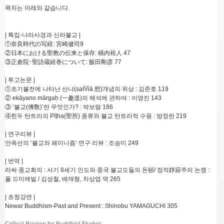
목차는 아래와 같습니다.
| 특집-나라사경과 신라불교 |
①奈良時代の写経: 宮崎健司9
②日本における聖教の伝来と保存: 橫內裕人 47
③正倉院･聖語蔵経巻について: 飯田剛彦 77
| 투고논문 |
①초기불전에 나타난 산냐(saññā 想)개념의 위상 : 김준호 119
② ekāyano mārgaḥ (一趣道)의 해석에 관하여 : 이영진 143
③ ‘불교(佛敎)’란 무엇인가? : 박보람 186
④힌두 탄트라의 Pīṭha(聖所) 종류와 불교 탄트라적 수용 : 방정란 219
| 연구리뷰 |
안옥선의 ‘불교와 페미니즘’ 연구 리뷰 : 조승미 249
| 번역 |
라싸 종교회의 : 서기 8세기 인도와 중국 불교도들의 돈頓/ 정적靜寂주의 논쟁 :
폴 드미에빌 / 김성철, 배재형, 차상엽 역 265
| 초청강연 |
Newar Buddhism-Past and Present : Shinobu YAMAGUCHI 305