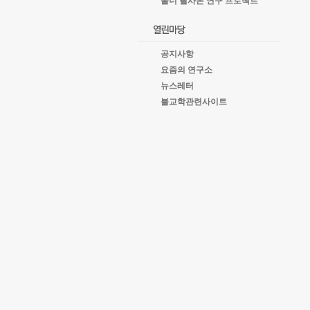
올너 필사본 연구 프로젝트
공지사항
요즘의 연구소
뉴스레터
불교학관련사이트