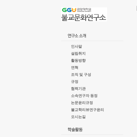
goto
Local
Navigation
goto
Service
goto
copyright
인사말
설립취지
활동방향
연혁
조직 및 구성
규정
협력기관
소속연구자 동정
논문윤리규정
불교학리뷰연구윤리
오시는길