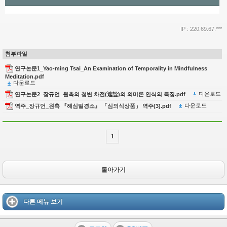
IP : 220.69.67.***
첨부파일
연구논문1_Yao-ming Tsai_An Examination of Temporality in Mindfulness
Meditation.pdf
다운로드
다운로드
연구논문2_장규언_원측의 청변 차전(遮詮)의 의미론 인식의 특징.pdf
다운로드
역주_장규언_원측 『해심밀경소』 「심의식상품」 역주(3).pdf
1
돌아가기
다른 메뉴 보기