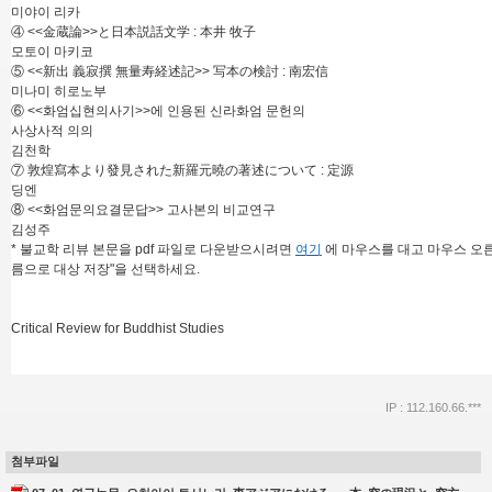
미야이 리카
④ <<金蔵論>>と日本説話文学 : 本井 牧子
모토이 마키코
⑤ <<新出 義寂撰 無量寿経述記>> 写本の検討 : 南宏信
미나미 히로노부
⑥ <<화엄십현의사기>>에 인용된 신라화엄 문헌의
사상사적 의의
김천학
⑦ 敦煌寫本より發見された新羅元曉の著述について : 定源
딩엔
⑧ <<화엄문의요결문답>> 고사본의 비교연구
김성주
* 불교학 리뷰 본문을 pdf 파일로 다운받으시려면
여기
에 마우스를 대고 마우스 오른
름으로 대상 저장"을 선택하세요.
Critical Review for Buddhist Studies
IP : 112.160.66.***
첨부파일