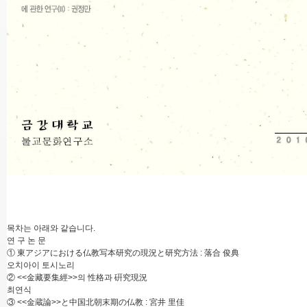
목차는 아래와 같습니다.
연 구 논 문
① 東アジアにおける仏教写本研究の現況と研究方法 : 落合 俊典
오치아이 토시노리
② <<金藏要集經>>의 性格과 硏究現況
최연식
③ <<金蔵論>>と中国北朝末期の仏教 : 宮井 里佳