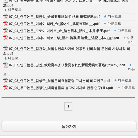
07_01_연구논문_오치아이 토시노리_東アジアにおける___本_究の現況と_究方
法.pdf
다운로드
다운로드
07_02_연구논문_최연식_金藏要集經의 性格과 硏究現況.pdf
다운로드
07_03_연구논문_미야이 리카_金_論と中_北朝末期の__.pdf
다운로드
07_04_연구논문_모토이 마키코_金_論と日本_話文_ 本井 牧子.pdf
다운
07_05_연구논문_미나미 히로노부_新出 義寂撰 無量__述記 _本の_討.pdf
로드
07_06_연구논문_김천학_화엄십현의사기에 인용된 신라화엄 문헌의 사상사적 의
의.pdf
다운로드
07_07_연구논문_딩엔_敦煌寫本より發見された新羅元曉の著述について.pdf
다운
로드
다운로드
07_08_연구논문_김성주_화엄문의요결문답 고사본의 비교연구.pdf
다운로드
07_09_투고논문_권정만_대학생들의 불교이미지에 관한 연구(Ⅱ).pdf
1
돌아가기