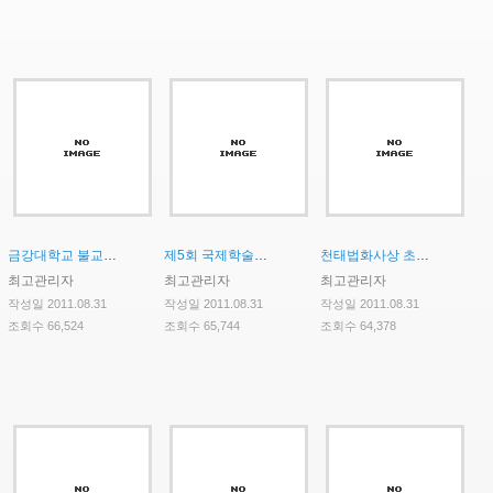
금강대학교 불교문화연구소 인문한국(HK)사업 HK연구교수(외국인) 초빙 공고
제5회 국제학술대회 안내
천태법화사상 초청강연 및 발표회
최고관리자
최고관리자
최고관리자
작성일 2011.08.31
작성일 2011.08.31
작성일 2011.08.31
조회수 66,524
조회수 65,744
조회수 64,378