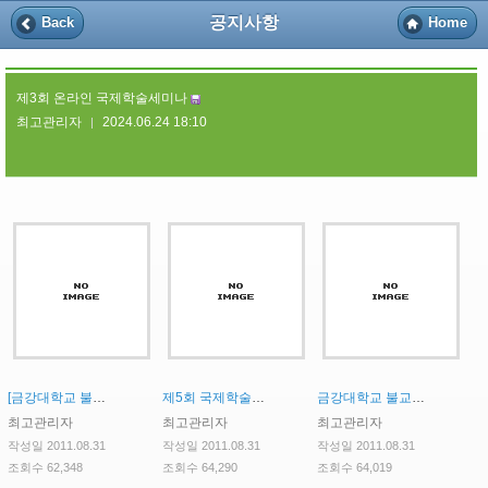
공지사항
Back
Home
제3회 온라인 국제학술세미나
최고관리자
2024.06.24 18:10
|
[금강대학교 불교문화연구소 Fellowship 연구원 신규 채용 공고]
제5회 국제학술대회 안내
금강대학교 불교문화연구소 인문한국(HK)사업 HK연구교수(내국인) 초빙 공고
최고관리자
최고관리자
최고관리자
작성일 2011.08.31
작성일 2011.08.31
작성일 2011.08.31
조회수 62,348
조회수 64,290
조회수 64,019