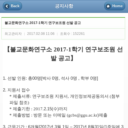
공지사항
Back
Home
불교문화연구소 2017-1학기 연구보조원 선발 공고
최고관리자
2017.02.08 11:06
조회수 : 152261
|
|
【
불교문화연구소
2017-1
학기 연구보조원 선
발 공고
】
1.
선발 인원
:
총
00
명
[
박사
0
명
,
석사
0
명
,
학부
0
명
]
2.
지원서 접수
*
제출서류
:
연구보조원 지원서
,
개인정보제공동의서
(
첨부
파일 참조
)
*
제출기한
: 2017.
2.15(수)까지
*
제출방법
:
방문 또는
이메일
(gcbs@ggu.ac.kr
)
제출
3.
근무기간
: 6개월[2017
년 3월
1
일
–
2017
년 8
월31
일(1주일에 3