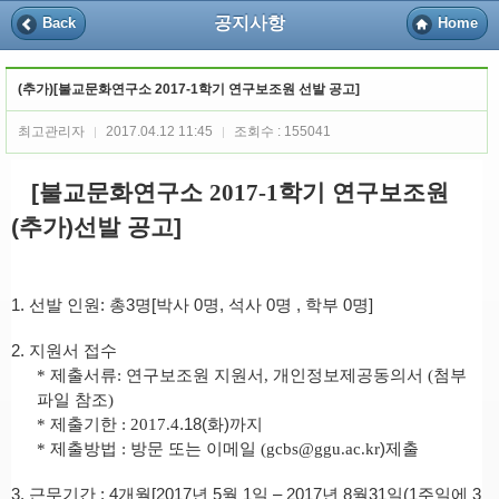
공지사항
Back
Home
(추가)[불교문화연구소 2017-1학기 연구보조원 선발 공고]
최고관리자
2017.04.12 11:45
조회수 : 155041
|
|
[불교문화연구소
2017-1
학기 연구보조원
(추가)선발 공고]
1.
선발 인원
:
총3
명
[
박사
0
명
,
석사
0
명
,
학부
0
명
]
2.
지원서 접수
*
제출서류
:
연구보조원 지원서
,
개인정보제공동의서
(
첨부
파일 참조
)
*
제출기한
: 2017.4
.18(화)까지
*
제출방법
:
방문 또는
이메일
(gcbs@ggu.ac.kr
)
제출
3.
근무기간
: 4개월[2017
년 5월
1
일
–
2017
년 8
월31
일(1주일에 3