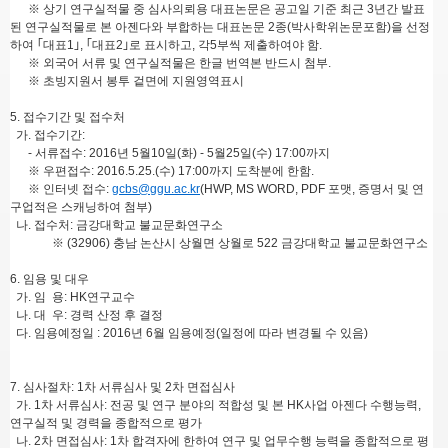
※ 상기 연구실적물 중 심사의뢰용 대표논문은 공고일 기준 최근 3년간 발표
된 연구실적물로 본 아젠다와 부합하는 대표논문 2종(박사학위논문포함)을 선정
하여 ｢대표1｣, ｢대표2｣로 표시하고, 각5부씩 제출하여야 함.
※ 외국어 서류 및 연구실적물은 한글 번역본 반드시 첨부.
※ 초빙지원서 봉투 겉면에 지원영역표시
5. 접수기간 및 접수처
가. 접수기간:
- 서류접수: 2016년 5월10일(화) - 5월25일(수) 17:00까지
※ 우편접수: 2016.5.25.(수) 17:00까지 도착분에 한함.
※ 인터넷 접수:
gcbs@ggu.ac.kr
(HWP, MS WORD, PDF 포맷, 증명서 및 연
구업적은 스캐닝하여 첨부)
나. 접수처: 금강대학교 불교문화연구소
※ (32906) 충남 논산시 상월면 상월로 522 금강대학교 불교문화연구소
6. 임용 및 대우
가. 임 용: HK연구교수
나. 대 우: 경력 산정 후 결정
다. 임용예정일 : 2016년 6월 임용예정(일정에 따라 변경될 수 있음)
7. 심사절차: 1차 서류심사 및 2차 면접심사
가. 1차 서류심사: 전공 및 연구 분야의 적합성 및 본 HK사업 아젠다 수행능력,
연구실적 및 경력을 종합적으로 평가
나. 2차 면접심사: 1차 합격자에 한하여 연구 및 업무수행 능력을 종합적으로 평