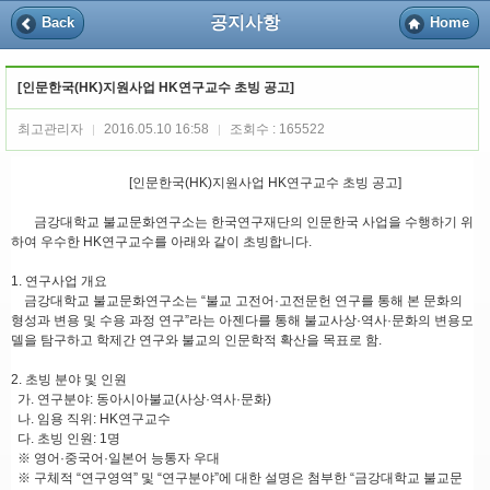
공지사항
Back
Home
[인문한국(HK)지원사업 HK연구교수 초빙 공고]
최고관리자
2016.05.10 16:58
조회수 : 165522
|
|
[인문한국(HK)지원사업 HK연구교수 초빙 공고]
금강대학교 불교문화연구소는 한국연구재단의 인문한국 사업을 수행하기 위
하여 우수한 HK연구교수를 아래와 같이 초빙합니다.
1. 연구사업 개요
금강대학교 불교문화연구소는 “불교 고전어·고전문헌 연구를 통해 본 문화의
형성과 변용 및 수용 과정 연구”라는 아젠다를 통해 불교사상·역사·문화의 변용모
델을 탐구하고 학제간 연구와 불교의 인문학적 확산을 목표로 함.
2. 초빙 분야 및 인원
가. 연구분야: 동아시아불교(사상·역사·문화)
나. 임용 직위: HK연구교수
다. 초빙 인원: 1명
※ 영어·중국어·일본어 능통자 우대
※ 구체적 “연구영역” 및 “연구분야”에 대한 설명은 첨부한 “금강대학교 불교문