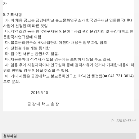
가
8. 기타사항
가. 이 채용 공고는 금강대학교 불교문화연구소가 한국연구재단 인문한국(HK)
사업에 선정된 데 따른 것임.
나. 계약 조건 등은 한국연구재단 인문한국사업 관리운영지침 및 금강대학교 인
문한국사업규정에 의함.
다. 불교문화연구소 HK사업단의 아젠다 내용은 첨부 파일 참조
라. 전형결과는 개별 통지함.
마. 접수된 서류는 반환하지 않음.
바. 채용분야에 적격자가 없을 경우에는 초빙하지 않을 수도 있음.
사. 임용 후에 지원자격이나 연구실적 등에 결격사유가 있거나 기재한 내용이 허
위로 판명될 경우 임용을 취소할 수 있음.
아. 기타 사항은 금강대학교 불교문화연구소 HK사업 행정팀(☎ 041-731-3614)
으로 문의.
2016.5.10
금 강 대 학 교 총 장
IP : 220.69.67.***
첨부파일