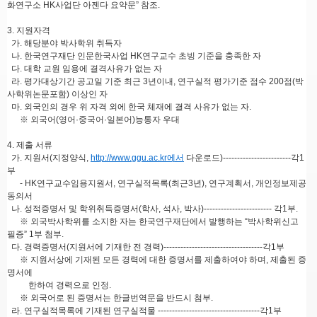
화연구소 HK사업단 아젠다 요약문” 참조.
3. 지원자격
가. 해당분야 박사학위 취득자
나. 한국연구재단 인문한국사업 HK연구교수 초빙 기준을 충족한 자
다. 대학 교원 임용에 결격사유가 없는 자
라. 평가대상기간 공고일 기준 최근 3년이내, 연구실적 평가기준 점수 200점(박
사학위논문포함) 이상인 자
마. 외국인의 경우 위 자격 외에 한국 체재에 결격 사유가 없는 자.
※ 외국어(영어·중국어·일본어)능통자 우대
4. 제출 서류
가. 지원서(지정양식,
http://www.ggu.ac.kr에서
다운로드)------------------------각1
부
- HK연구교수임용지원서, 연구실적목록(최근3년), 연구계획서, 개인정보제공
동의서
나. 성적증명서 및 학위취득증명서(학사, 석사, 박사)------------------------ 각1부.
※ 외국박사학위를 소지한 자는 한국연구재단에서 발행하는 “박사학위신고
필증” 1부 첨부.
다. 경력증명서(지원서에 기재한 전 경력)-----------------------------------각1부
※ 지원서상에 기재된 모든 경력에 대한 증명서를 제출하여야 하며, 제출된 증
명서에
한하여 경력으로 인정.
※ 외국어로 된 증명서는 한글번역문을 반드시 첨부.
라. 연구실적목록에 기재된 연구실적물 ------------------------------------각1부