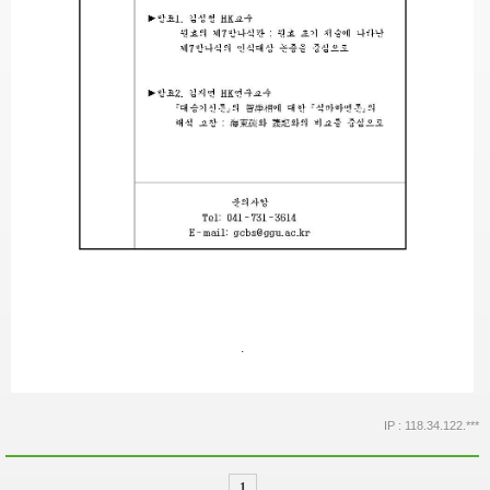
.
IP : 118.34.122.***
1