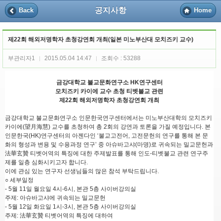
공지사항
Back
Home
제22회 해외저명학자 초청강연회 개최(일본 미노부산대 모치즈키 교수)
부관리자1
2015.05.04 14:47
조회수 : 53288
|
|
금강대학교 불교문화연구소 HK연구센터
모치즈키 카이에 교수 초청 티벳불교 관련
제22회 해외저명학자 초청강연회 개최
금강대학교 불교문화연구소 인문한국연구센터에서는 미노부산대학의 모치즈키
카이에(望月海慧) 교수를 초청하여 총 2회의 강연과 토론을 가질 예정입니다. 본
인문한국(HK)연구센터의 아젠다인 ‘불교고전어, 고전문헌의 연구를 통해 본 문
화의 형성과 변용 및 수용과정 연구’ 중 아슈바고샤(마명)로 귀속되는 밀교문헌과
法華玄贊 티벳어역의 특징에 대한 주제발표를 통해 인도-티벳불교 관련 연구주
제를 일층 심화시키고자 합니다.
이에 관심 있는 연구자 선생님들의 많은 참석 부탁드립니다.
○ 세부일정
- 5월 11일 월요일 4시-6시, 본관 5층 사이버강의실
주제: 아슈바고샤에 귀속되는 밀교문헌
- 5월 12일 화요일 1시-3시, 본관 5층 사이버강의실
주제: 法華玄贊 티벳어역의 특징에 대하여