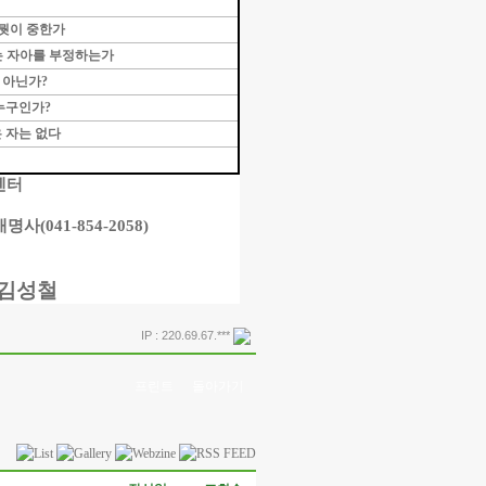
뭣이 중한가
 자아를 부정하는가
 아닌가
?
 누구인가
?
 자는 없다
센터
개명사
(041-854-2058)
 김성철
IP : 220.69.67.***
프린트
돌아가기