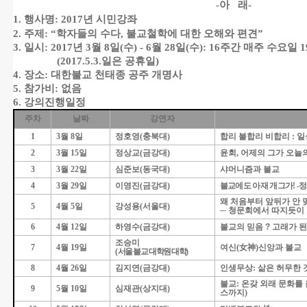
-아 래-
1.
행사명
: 2017
년 시민강좌
2.
주제
: “
학자들의 수다
,
불교철학에 대한 오해와 편견
”
3.
일시
: 2017
년
3
월
8
일
(
수
) - 6
월
28
일
(
수
): 16
주간 매주 수요일
1
(2017.5.3.
일은 공휴일
)
4.
장소
:
대한불교 천태종 공주 개명사
5.
참가비
:
없음
6.
강의진행일정
주차
날짜
강연자
1
3
월
8
일
정호영
(
충북대
)
합리 불합리 비합리
:
일
2
3
월
15
일
정상교
(
금강대
)
윤회
,
어제의 그가 오늘
3
3
월
22
일
심준보
(
동국대
)
샤머니즘과 불교
4
3
월
29
일
이영진
(
금강대
)
불교에도 아재 개그가
! -
정
왜 처음부터 앞뒤가 안 
5
4
월
5
일
강성용
(
서울대
)
─
청문회에서 따지듯이 
6
4
월
12
일
하영수
(
금강대
)
불교의 믿음
?
고래가 된
조승미
7
4
월
19
일
여신
(
女神
)
신앙과 불교
(
서울 불교 대학원 대학
)
8
4
월
26
일
김지연
(
금강대
)
인생무상
:
삶은 허무한 
불교
:
온갖 외래 문화를
9
5
월
10
일
심재관
(
상지대
)
스까지
)