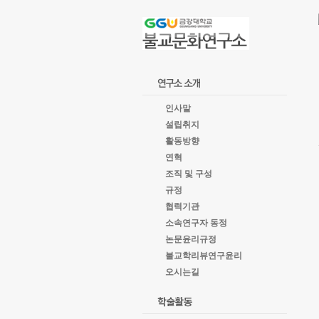
goto
Local
Navigation
goto
Service
goto
copyright
인사말
설립취지
활동방향
연혁
조직 및 구성
규정
협력기관
소속연구자 동정
논문윤리규정
불교학리뷰연구윤리
오시는길