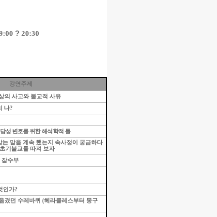
9:00
?
20:30
강연주제
상의 사고와 불교적 사유
의 나
?
당성 변호를 위한 해석학적 틀
-
맞는 말을 계속 했는지 속사정이 궁금하다
초기불교를 따져 보자
 잠수부
것인가
?
 옮겼던 수레바퀴
(
헤라클레스부터 몽구