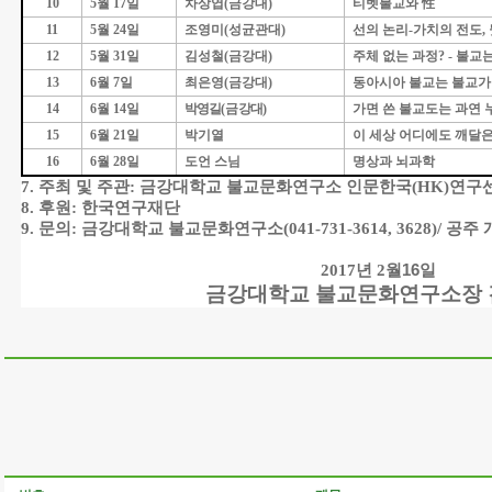
10
5
월
17
일
차상엽
(
금강대
)
티벳불교와
性
11
5
월
24
일
조영미
(
성균관대
)
선의 논리
-
가치의 전도
,
12
5
월
31
일
김성철
(
금강대
)
주체 없는 과정
? -
불교는
13
6
월
7
일
최은영
(
금강대
)
동아시아 불교는 불교가
14
6
월
14
일
박영길
(
금강대
)
가면 쓴 불교도는 과연
15
6
월
21
일
박기열
이 세상 어디에도 깨달은
16
6
월
28
일
도언 스님
명상과 뇌과학
7.
주최 및 주관
:
금강대학교 불교문화연구소 인문한국
(HK)
연구
8.
후원
:
한국연구재단
9.
문의
:
금강대학교 불교문화연구소
(041-731-3614, 3628)/
공주 
2017
년
2
월16일
금강대학교 불교문화연구소장