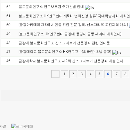
불교문화연구소 연구보조원 추가선발 안내
52
51
불교문화연구소 HK연구센터 제5회 ‘법화신앙 원류’ 국내학술대회 개최
[금강아카데미 제3회 시민을 위한 전문 강좌: 산스끄리뜨 고전과의 대화]
50
49
[불교문화연구소 HK연구센터 금강대-동경대 공동 세미나 개최안내]
48
금강대 불교문화연구소 산스크리트어 전문강좌 관련 안내문
[금강대학교 불교문화연구소 HK연구교수(외국인) 초빙 공고]
47
46
금강대학교 불교문화연구소 제2회 산스크리트어 전문강좌 개설 안내
1
2
3
4
5
6
7
8