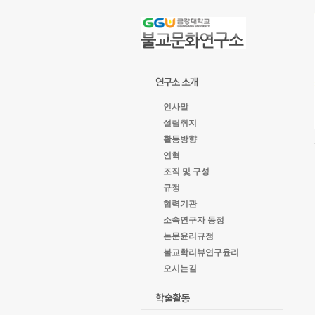
goto
Local
Navigation
goto
Service
goto
copyright
인사말
설립취지
활동방향
연혁
조직 및 구성
규정
협력기관
소속연구자 동정
논문윤리규정
불교학리뷰연구윤리
오시는길