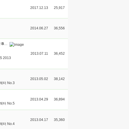
2017.12.13
25,917
2014.06.27
36,556
English Newsltetter : 2013. GEUMGANG CENTER FOR BUDDHIST STUDIES
2013.07.11
36,452
S 2013
2013.05.02
38,142
터 No.3
2013.04.29
36,894
터 No.5
2013.04.17
35,360
터 No.4