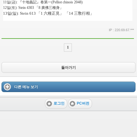
11
일
(
금
):
『
十地義記
』
卷第一
(Pelliot chinois 2048)
12
일
(
토
): Stein 4303
「
8
廣佛三種身
」
13
일
(
일
): Stein 613
「
1
六種正見
」 「
14
三敎行相
」
IP : 220.69.67.***
1
돌아가기
다른 메뉴 보기
로그인
PC버전