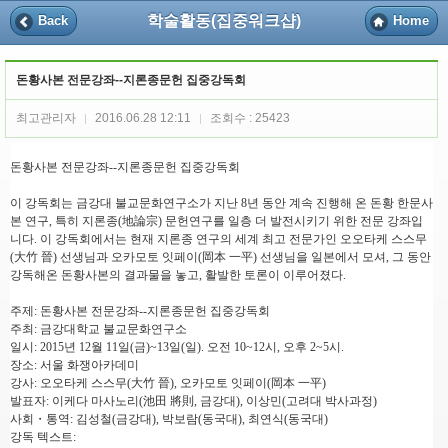
학술활동(집중워크샵)
Back
Home
돈황사본 전문강좌--지론종문헌 집중강독회
최고관리자
2016.06.28 12:11
조회수 : 25423
|
|
돈황사본 전문강좌
--
지론종문헌 집중강독회
이 강독회는 금강대 불교문화연구소가 지난
8
년 동안 계속 진행해 온 돈황 한문사
본 연구
,
특히 지론종
(
地論宗
)
문헌연구를 일층 더 발전시키기 위한 전문 강좌입
니다
.
이 강독회에서는 현재 지론종 연구의 세계 최고 전문가인 오오타케 스스무
(
大竹 晉
)
선생님과 오카모토 잇페이
(
岡本 一平
)
선생님을 일본에서 모셔
,
그 동안
강독해온 돈황사본의 결과물을 놓고
,
활발한 토론이 이루어졌다
.
주제
:
돈황사본 전문강좌
--
지론종문헌 집중강독회
주최
:
금강대학교 불교문화연구소
일시
: 2015
년
12
월
11
일
(
금
)~13
일
(
일
).
오전
10~12
시
,
오후
2~5
시
.
장소
:
서울 화쟁아카데미
강사
:
오오타케 스스무
(
大竹 晉
),
오카모토 잇페이
(
岡本 一平
)
발표자
:
이케다 마사노리
(
池田 將則
,
금강대
),
이상민
(
고려대 박사과정
)
사회
・
통역
:
김성철
(
금강대
),
박보람
(
동국대
),
최연식
(
동국대
)
강독 텍스트
: