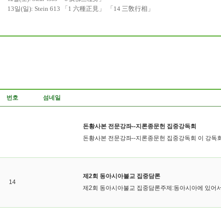
13
일
(
일
): Stein 613
「
1
六種正見
」 「
14
三敎行相
」
번호
섬네일
돈황사본 전문강좌--지론종문헌 집중강독회
돈황사본 전문강좌--지론종문헌 집중강독회 이 강독회는 
제2회 동아시아불교 집중담론
14
제2회 동아시아불교 집중담론주제:동아시아에 있어서 불