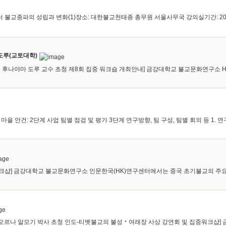
교종파의 성립과 변화(1)장소: 대한불교천태종 총무원 서울사무국 강의실기간: 2015.2.
 도루(교토대학)
나야마 도루 교수 초청 제8회 집중 워크숍 개최안내] 금강대학교 불교문화연구소 HK
 한옥 마을 안건: 2단계 사업 팀별 점검 및 평가 3단계 연구방향, 팀 구성, 팀별 회의 등 1. 연구
샵] 금강대학교 불교문화연구소 인문한국(HK)연구센터에서는 중국 초기불교의 주요 흐
오르나 알모기 박사 초청 인도-티벳불교의 불성‧여래장 사상 강연회 및 집중워크샵] 금