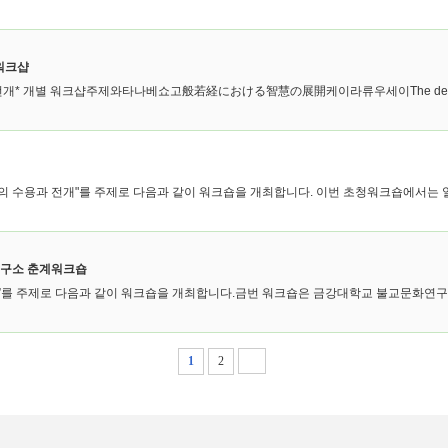
중워크샵
* 개별 워크샵주제와타나베쇼고般若経における智慧の展開케이라류우세이The description 
수용과 전개"를 주제로 다음과 같이 워크숍을 개최합니다. 이번 초청워크숍에서는 일
연구소 춘계워크숍
 주제로 다음과 같이 워크숍을 개최합니다.금번 워크숍은 금강대학교 불교문화연구소와
1
2