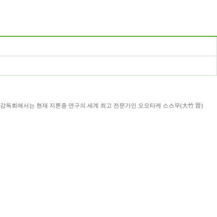
 강독회에서는 현재 지론종 연구의 세계 최고 전문가인 오오타케 스스무
(
大竹 晉
)