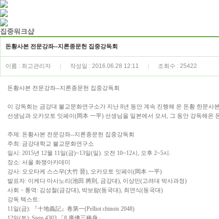
집중워크샵
돈황사본 전문강좌--지론종문헌 집중강독회
이름 : 최고관리자
작성일 : 2016.06.28 12:11
조회수 : 25422
|
|
돈황사본 전문강좌
--
지론종문헌 집중강독회
이 강독회는 금강대 불교문화연구소가 지난
8
년 동안 계속 진행해 온 돈황 한문사
선생님과 오카모토 잇페이
(
岡本 一平
)
선생님을 일본에서 모셔
,
그 동안 강독해온 
주제
:
돈황사본 전문강좌
--
지론종문헌 집중강독회
주최
:
금강대학교 불교문화연구소
일시
: 2015
년
12
월
11
일
(
금
)~13
일
(
일
).
오전
10~12
시
,
오후
2~5
시
.
장소
:
서울 화쟁아카데미
강사
:
오오타케 스스무
(
大竹 晉
),
오카모토 잇페이
(
岡本 一平
)
발표자
:
이케다 마사노리
(
池田 將則
,
금강대
),
이상민
(
고려대 박사과정
)
사회
・
통역
:
김성철
(
금강대
),
박보람
(
동국대
),
최연식
(
동국대
)
강독 텍스트
:
11
일
(
금
):
『
十地義記
』
卷第一
(Pelliot chinois 2048)
12
일
(
토
): Stein 4303
「
8
廣佛三種身
」