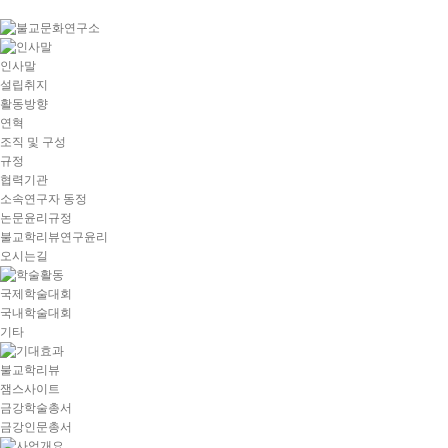
goto
Local
Navigation
goto
인사말
Service
설립취지
goto
활동방향
copyright
연혁
조직 및 구성
규정
협력기관
소속연구자 동정
논문윤리규정
불교학리뷰연구윤리
오시는길
국제학술대회
국내학술대회
기타
불교학리뷰
잼스사이트
금강학술총서
금강인문총서