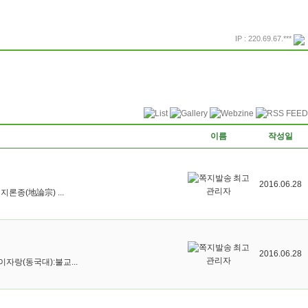
IP : 220.69.67.***
프린트
돌아가기
이름
작성일
최고
2016.06.28
관리자
종(地論宗) ...
최고
2016.06.28
관리자
자랑(동국대):불교...