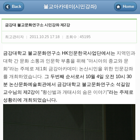
불교아카데미(시민강좌)
Back
Home
금강대 불교문화연구소 시민강좌 제2강
최고관리자
2011.10.25 17:18
조회수 : 45195
|
|
금강대학교 불교문화연구소 HK인문한국사업단에서는
지역민과
대학 간 문화 소통과 인문학 부흥을 위해 "아시아의 종교와 문
화"라는 주제로 제1회 금강아카데미: 논산시민을 위한 인문강좌
를 개최하였습니다
그 두번째 순서로서 10월 4일 오전 10시 30
.
분 논산문화예술회관에서 금강대학교 불교문화연구소 석길암
교수님의 제2강이 "
황산벌과 개태사의 숨은 이야기
"라는 주제로
성황리에 개최되었습니다.