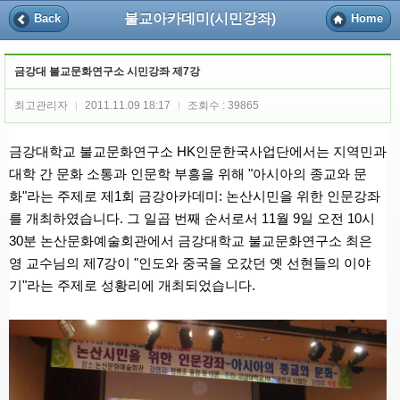
불교아카데미(시민강좌)
Back
Home
금강대 불교문화연구소 시민강좌 제7강
최고관리자
2011.11.09 18:17
조회수 : 39865
|
|
금강대학교 불교문화연구소 HK인문한국사업단에서는
지역민과
대학 간 문화 소통과 인문학 부흥을 위해 "아시아의 종교와 문
화"라는 주제로 제1회 금강아카데미: 논산시민을 위한 인문강좌
를 개최하였습니다
.
그 일곱 번째 순서로서 11월 9일 오전 10시
30분 논산문화예술회관에서 금강대학교 불교문화연구소 최은
영 교수님의 제7강이 "인도와 중국을 오갔던 옛 선현들의 이야
기
"
라는 주제로 성황리에 개최되었습니다.