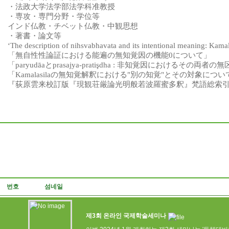
・
法政大学法学部法学科准教授
・
専攻
・
専門分野
・
学位等
インド
仏教
・チベット
仏教
・
中観思想
・
著書
・
論文等
‘The description of nihsvabhavata and its intentional meaning: Kama
「
無自性性論証
における
能遍
の
無知覚因
の
機能
0
について
」
「
paryudāa
と
prasajya-pratişdha :
非知覚因
におけるその
両者
の
無
「
Kamalasila
の
無知覚解釈
における
"
別
の
知覚
"
とその
対象
につい
『
荻原雲来校訂版
『
現観荘厳論光明般若波羅蜜多釈
』
梵語総索
번호
섬네일
제3회 온라인 국제학술세미나