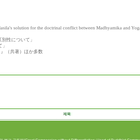
lasila's solution for the doctrinal conflict between Madhyamika and Yog
区別性
について
」
て
」
引
』（
共著
）
ほか
多数
제목