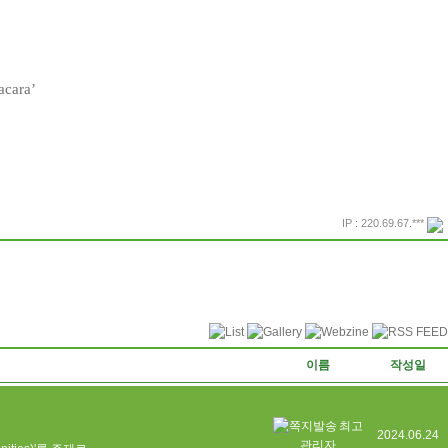
acara’
IP : 220.69.67.***
프린트
돌아가기
이름
작성일
최고
2024.06.24
관리자