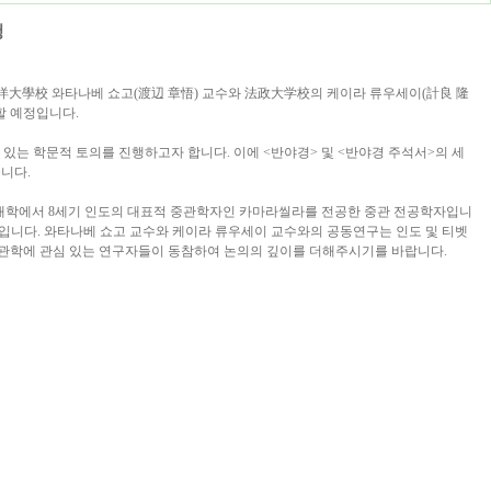
청
洋大學校
와타나베 쇼고
(
渡辺 章悟
)
교수와
法政大学校
의 케이라 류우세이
(
計良 隆
할 예정입니다
.
 있는 학문적 토의를 진행하고자 합니다
.
이에
<
반야경
>
및
<
반야경 주석서
>
의 세
습니다
.
잔대학에서
8
세기 인도의 대표적 중관학자인 카마라씰라를 전공한 중관 전공학자입니
적입니다
.
와타나베 쇼고 교수와 케이라 류우세이 교수와의 공동연구는 인도 및 티벳
중관학에 관심 있는 연구자들이 동참하여 논의의 깊이를 더해주시기를 바랍니다
.