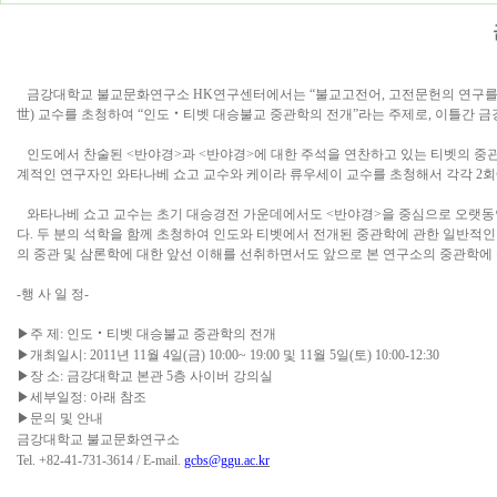
금강대학교 불교문화연구소
HK
연구센터에서는
“
불교고전어
,
고전문헌의 연구를 
世
)
교수를 초청하여
“
인도
‧
티벳 대승불교 중관학의 전개
”
라는 주제로
,
이틀간 금
인도에서 찬술된
<
반야경
>
과
<
반야경
>
에 대한 주석을 연찬하고 있는 티벳의 중
계적인 연구자인 와타나베 쇼고 교수와 케이라 류우세이 교수를 초청해서 각각
2
회
와타나베 쇼고 교수는 초기 대승경전 가운데에서도
<
반야경
>
을 중심으로 오랫동
다
.
두 분의 석학을 함께 초청하여 인도와 티벳에서 전개된 중관학에 관한 일반적인
의 중관 및 삼론학에 대한 앞선 이해를 선취하면서도 앞으로 본 연구소의 중관학에
-
행 사 일 정
-
▶
주 제
:
인도
‧
티벳 대승불교 중관학의 전개
▶
개최일시
: 2011
년
11
월
4
일
(
금
) 10:00~ 19:00
및
11
월
5
일
(
토
) 10:00-12:30
▶
장 소
:
금강대학교 본관
5
층 사이버 강의실
▶
세부일정
:
아래 참조
▶
문의 및 안내
금강대학교 불교문화연구소
Tel. +82-41-731-3614 / E-mail.
gcbs@ggu.ac.kr