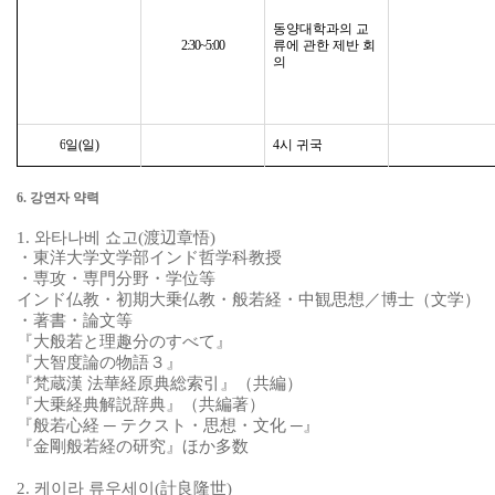
동양대학과의 교
2:30~5:00
류에 관한 제반 회
의
6
일
(
일
)
4
시 귀국
6.
강연자 약력
1.
와타나베 쇼고
(
渡辺章悟
)
・
東洋大学文学部
インド
哲学科教授
・
専攻
・
専門分野
・
学位等
インド
仏教
・
初期大乗仏教
・
般若経
・
中観思想
／
博士
（
文学
）
・
著書
・
論文等
『
大般若
と
理趣分
のすべて
』
『
大智度論
の
物語
３』
『
梵蔵漢 法華経原典総索引
』（
共編
）
『
大乗経典解説辞典
』（
共編著
）
『
般若心経
─
テクスト・
思想
・
文化
─』
『
金剛般若経
の
研究
』
ほか
多数
2.
케이라 류우세이
(
計良隆世
)