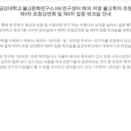
금강대학교 불교문화연구소
HK
연구센터 해외 저명 불교학자 초
제
9
차 초청강연회 및 제
8
차 집중 워크숍 안내
통해 본 문화의 형성과 변용 및 수용과정 연구
”
라는 아젠다의 성격을 살려서
,
일본
東
강대학교 본관
5
층 사이버 강의실에서 제
9
차 초청강연회 및 제
8
차 집중 워크숍을 개최
관학을 이해하기 위해서
,
해외의
<
반야경
>
및
<
반야경 주석서
>
연구자를 초청해서 심도
에 걸쳐 제
9
차 초청 강연회와 제
8
차 집중 워크숍을 금강대학교에서 개최하기로 하였
안 연구한
<
반야경
>
전문 학자입니다
.
아울러 케이라 류우세이 교수 또한 스위스로
 강연과 함께 보다 깊이 있는 내용을 국내 전문가들과 공유하려는 것이 본 초청의 목
 관한 연구의 디딤돌이 될 수 있을 것이라고 생각합니다
.
인도
‧
티벳의
<
반야경
>
및 