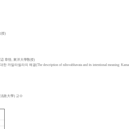
敎授
)
辺 章悟
,
東洋大學敎授
)
 대한 까말라씰라의 해결
(The description of nihsvabhavata and its intentional meaning: Kama
,
法政大學
)
교수