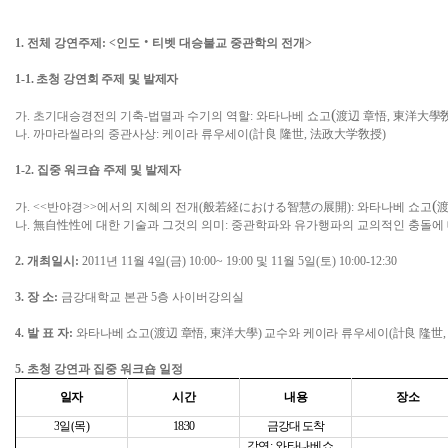
1.
전체 강연주제
:
<
인도
‧
티벳 대승불교 중관학의 전개
>
1-1.
초청 강연회 주제 및 발제자
(
가
.
초기대승경전의 기축
-
법멸과 수기의 역할
:
와타나베 쇼고
渡辺 章悟
,
東洋大學
나
.
까마라씰라의 중관사상
:
케이라 류우세이
(
計良 隆世
,
法政大学敎授
)
1-2.
집중 워크숍 주제 및 발제자
(
가
. <<
반야경
>>
에서의 지혜의 전개
(
般若経
における
智慧
の
展開
):
와타나베 쇼고
渡
나
.
無自性性
에 대한 기술과 그것의 의미
:
중관학파와 유가행파의 교의적인 충돌에
2.
개최일시
:
2011
년
11
월
4
일
(
금
) 10:00~ 19:00
및
11
월
5
일
(
토
) 10:00-12:30
3.
장 소
:
금강대학교 본관
5
층 사이버강의실
4.
발 표 자
:
와타나베 쇼고
(
渡辺 章悟
,
東洋大學
)
교수와 케이라 류우세이
(
計良 隆世
5.
초청 강연과 집중 워크숍 일정
일자
시간
내용
장소
3
일
(
목
)
18:30
금강대 도착
강연
:
와타나베쇼