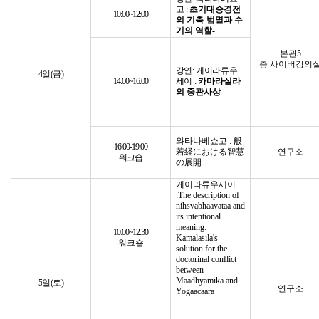
고
:
초기대승경전
10:00~12:00
의 기축
-
법멸과 수
기의 역할
-
본관
5
층 사이버강의
강연
:
케이라류우
4
일
(
금
)
14:00~16:00
세이
:
카마라실라
의 중관사상
와타나베쇼고
:
般
16:00-19:00
若経
における
智慧
연구소
워크숍
の
展開
케이라류우세이
:The description of
nihsvabhaavataa and
its intentional
meaning:
10:00~12:30
Kamalasila's
워크숍
solution for the
doctorinal conflict
between
Maadhyamika and
5
일
(
토
)
연구소
Yogaacaara