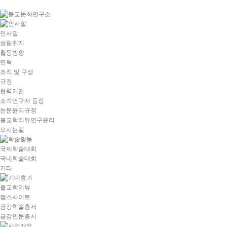
goto
Local
Navigation
goto
인사말
Service
설립취지
goto
활동방향
copyright
연혁
조직 및 구성
규정
협력기관
소속연구자 동정
논문윤리규정
불교학리뷰연구윤리
오시는길
국제학술대회
국내학술대회
기타
불교학리뷰
잼스사이트
금강학술총서
금강인문총서